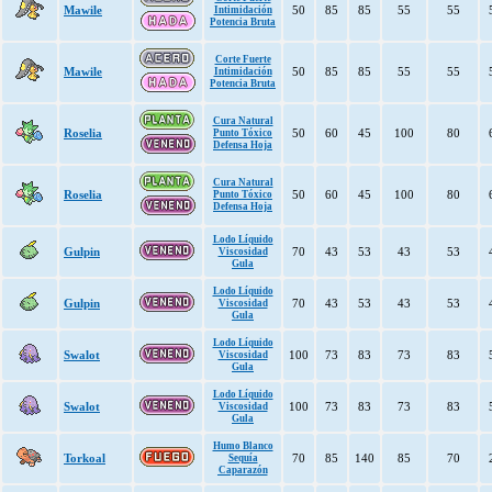
Mawile
50
85
85
55
55
Intimidación
Potencia Bruta
Corte Fuerte
Mawile
50
85
85
55
55
Intimidación
Potencia Bruta
Cura Natural
Roselia
50
60
45
100
80
Punto Tóxico
Defensa Hoja
Cura Natural
Roselia
50
60
45
100
80
Punto Tóxico
Defensa Hoja
Lodo Líquido
Gulpin
70
43
53
43
53
Viscosidad
Gula
Lodo Líquido
Gulpin
70
43
53
43
53
Viscosidad
Gula
Lodo Líquido
Swalot
100
73
83
73
83
Viscosidad
Gula
Lodo Líquido
Swalot
100
73
83
73
83
Viscosidad
Gula
Humo Blanco
Torkoal
70
85
140
85
70
Sequía
Caparazón