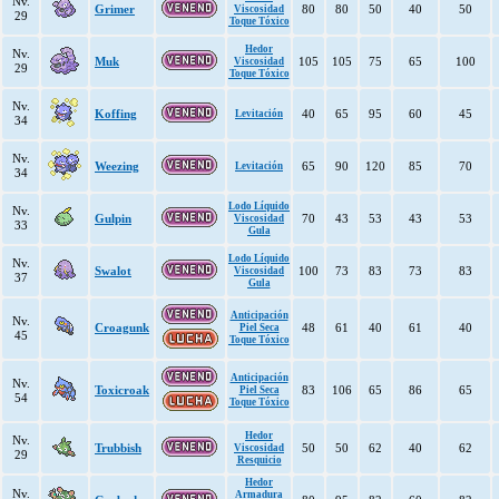
Nv.
Grimer
80
80
50
40
50
Viscosidad
29
Toque Tóxico
Hedor
Nv.
Muk
105
105
75
65
100
Viscosidad
29
Toque Tóxico
Nv.
Koffing
40
65
95
60
45
Levitación
34
Nv.
Weezing
65
90
120
85
70
Levitación
34
Lodo Líquido
Nv.
Gulpin
70
43
53
43
53
Viscosidad
33
Gula
Lodo Líquido
Nv.
Swalot
100
73
83
73
83
Viscosidad
37
Gula
Anticipación
Nv.
Croagunk
48
61
40
61
40
Piel Seca
45
Toque Tóxico
Anticipación
Nv.
Toxicroak
83
106
65
86
65
Piel Seca
54
Toque Tóxico
Hedor
Nv.
Trubbish
50
50
62
40
62
Viscosidad
29
Resquicio
Hedor
Nv.
Armadura