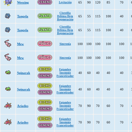
Weezing
65
90
120
85
70
Levitación
Clorofila
Tangela
65
55
115
100
40
Defensa Hoja
Regeneración
Clorofila
Tangela
65
55
115
100
40
Defensa Hoja
Regeneración
Mew
100
100
100
100
100
1
Sincronía
Mew
100
100
100
100
100
1
Sincronía
Enjambre
Spinarak
40
60
40
40
40
Insomnio
Francotirador
Enjambre
Spinarak
40
60
40
40
40
Insomnio
Francotirador
Enjambre
Ariados
70
90
70
60
70
Insomnio
Francotirador
Enjambre
Ariados
70
90
70
60
70
Insomnio
Francotirador