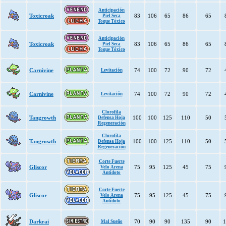
Anticipación
Toxicroak
83
106
65
86
65
Piel Seca
Toque Tóxico
Anticipación
Toxicroak
83
106
65
86
65
Piel Seca
Toque Tóxico
Carnivine
74
100
72
90
72
Levitación
Carnivine
74
100
72
90
72
Levitación
Clorofila
Tangrowth
100
100
125
110
50
Defensa Hoja
Regeneración
Clorofila
Tangrowth
100
100
125
110
50
Defensa Hoja
Regeneración
Corte Fuerte
Gliscor
75
95
125
45
75
Velo Arena
Antídoto
Corte Fuerte
Gliscor
75
95
125
45
75
Velo Arena
Antídoto
Darkrai
70
90
90
135
90
1
Mal Sueño