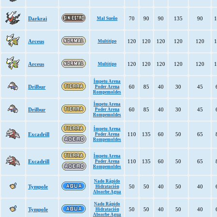
Darkrai
70
90
90
135
90
1
Mal Sueño
Arceus
120
120
120
120
120
1
Multitipo
Arceus
120
120
120
120
120
1
Multitipo
Ímpetu Arena
Drilbur
60
85
40
30
45
Poder Arena
Rompemoldes
Ímpetu Arena
Drilbur
60
85
40
30
45
Poder Arena
Rompemoldes
Ímpetu Arena
Excadrill
110
135
60
50
65
Poder Arena
Rompemoldes
Ímpetu Arena
Excadrill
110
135
60
50
65
Poder Arena
Rompemoldes
Nado Rápido
Tympole
50
50
40
50
40
Hidratación
Absorbe Agua
Nado Rápido
Tympole
50
50
40
50
40
Hidratación
Absorbe Agua