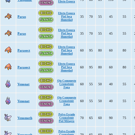
Efecto Espora
Efecto Espora
Paras
35
70
55
45
55
Piel Seca
Humedad
Efecto Espora
Paras
35
70
55
45
55
Piel Seca
Humedad
Efecto Espora
Parasect
60
95
80
60
80
Piel Seca
Humedad
Efecto Espora
Parasect
60
95
80
60
80
Piel Seca
Humedad
Ojo Compuesto
Venonat
60
55
50
40
55
Cromolente
Fuga
Ojo Compuesto
Venonat
60
55
50
40
55
Cromolente
Fuga
Polvo Escudo
Venomoth
70
65
60
90
75
Cromolente
Piel Milagro
Polvo Escudo
Venomoth
70
65
60
90
75
Cromolente