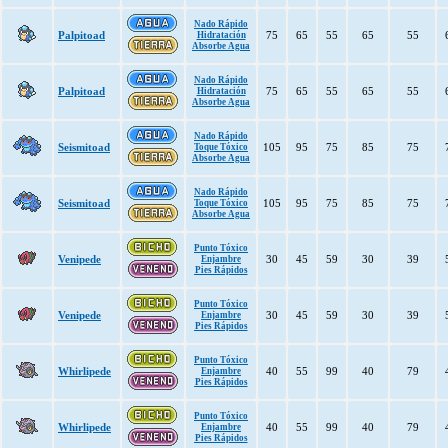
Nado Rápido
Palpitoad
75
65
55
65
55
Hidratación
Absorbe Agua
Nado Rápido
Palpitoad
75
65
55
65
55
Hidratación
Absorbe Agua
Nado Rápido
Seismitoad
105
95
75
85
75
Toque Tóxico
Absorbe Agua
Nado Rápido
Seismitoad
105
95
75
85
75
Toque Tóxico
Absorbe Agua
Punto Tóxico
Venipede
30
45
59
30
39
Enjambre
Pies Rápidos
Punto Tóxico
Venipede
30
45
59
30
39
Enjambre
Pies Rápidos
Punto Tóxico
Whirlipede
40
55
99
40
79
Enjambre
Pies Rápidos
Punto Tóxico
Whirlipede
40
55
99
40
79
Enjambre
Pies Rápidos