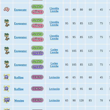
Clorofila
Exeggcute
60
40
80
60
45
Cosecha
Clorofila
Exeggutor
95
95
85
125
75
Cosecha
Clorofila
Exeggutor
95
95
85
125
75
Cosecha
Cacheo
Exeggutor
95
105
85
125
75
Cosecha
Cacheo
Exeggutor
95
105
85
125
75
Cosecha
Koffing
40
65
95
60
45
Levitación
Koffing
40
65
95
60
45
Levitación
Weezing
65
90
120
85
70
Levitación