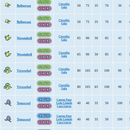
Clorofila
Bellsprout
50
75
35
70
30
Gula
Clorofila
Bellsprout
50
75
35
70
30
Gula
Clorofila
Weepinbell
65
90
50
85
45
Gula
Clorofila
Weepinbell
65
90
50
85
45
Gula
Clorofila
Victreebel
80
105
65
100
90
Gula
Clorofila
Victreebel
80
105
65
100
90
Gula
Cuerpo Puro
Tentacool
40
40
35
50
100
Lodo Líquido
Cura Lluvia
Cuerpo Puro
Tentacool
40
40
35
50
100
Lodo Líquido
Cura Lluvia