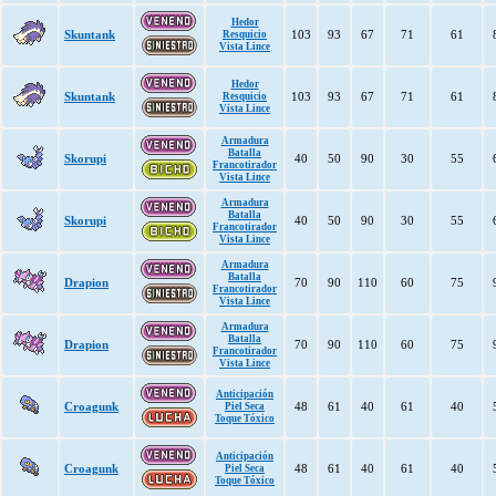
Hedor
Skuntank
103
93
67
71
61
Resquicio
Vista Lince
Hedor
Skuntank
103
93
67
71
61
Resquicio
Vista Lince
Armadura
Batalla
Skorupi
40
50
90
30
55
Francotirador
Vista Lince
Armadura
Batalla
Skorupi
40
50
90
30
55
Francotirador
Vista Lince
Armadura
Batalla
Drapion
70
90
110
60
75
Francotirador
Vista Lince
Armadura
Batalla
Drapion
70
90
110
60
75
Francotirador
Vista Lince
Anticipación
Croagunk
48
61
40
61
40
Piel Seca
Toque Tóxico
Anticipación
Croagunk
48
61
40
61
40
Piel Seca
Toque Tóxico