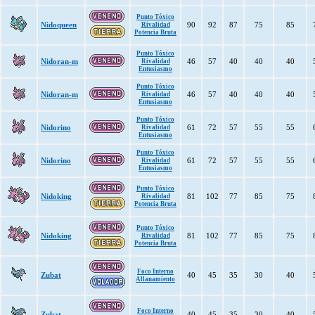
Punto Tóxico
Nidoqueen
90
92
87
75
85
Rivalidad
Potencia Bruta
Punto Tóxico
Nidoran-m
46
57
40
40
40
Rivalidad
Entusiasmo
Punto Tóxico
Nidoran-m
46
57
40
40
40
Rivalidad
Entusiasmo
Punto Tóxico
Nidorino
61
72
57
55
55
Rivalidad
Entusiasmo
Punto Tóxico
Nidorino
61
72
57
55
55
Rivalidad
Entusiasmo
Punto Tóxico
Nidoking
81
102
77
85
75
Rivalidad
Potencia Bruta
Punto Tóxico
Nidoking
81
102
77
85
75
Rivalidad
Potencia Bruta
Foco Interno
Zubat
40
45
35
30
40
Allanamiento
Foco Interno
Zubat
40
45
35
30
40