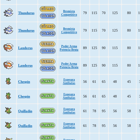
Bromista
Thundurus
79
115
70
125
80
1
Competitivo
Bromista
Thundurus
79
115
70
125
80
1
Competitivo
Poder Arena
Landorus
89
125
90
115
80
1
Potencia Bruta
Poder Arena
Landorus
89
125
90
115
80
1
Potencia Bruta
Espesura
Chespin
56
61
65
48
45
Antibalas
Espesura
Chespin
56
61
65
48
45
Antibalas
Espesura
Quilladin
61
78
95
56
58
Antibalas
Espesura
Quilladin
61
78
95
56
58
Antibalas