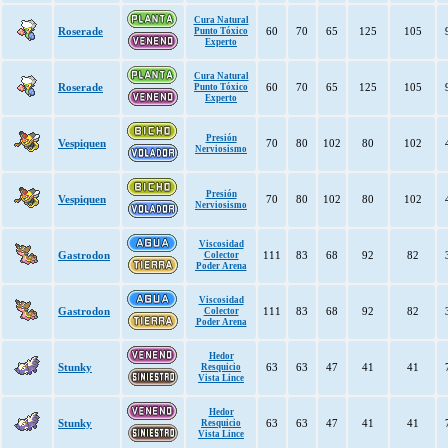
Cura Natural
Roserade
60
70
65
125
105
Punto Tóxico
Experto
Cura Natural
Roserade
60
70
65
125
105
Punto Tóxico
Experto
Presión
Vespiquen
70
80
102
80
102
Nerviosismo
Presión
Vespiquen
70
80
102
80
102
Nerviosismo
Viscosidad
Gastrodon
111
83
68
92
82
Colector
Poder Arena
Viscosidad
Gastrodon
111
83
68
92
82
Colector
Poder Arena
Hedor
Stunky
63
63
47
41
41
Resquicio
Vista Lince
Hedor
Stunky
63
63
47
41
41
Resquicio
Vista Lince