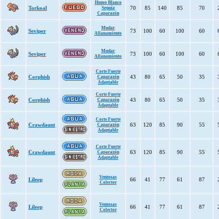
Humo Blanco
Torkoal
70
85
140
85
70
Sequía
Caparazón
Mudar
Seviper
73
100
60
100
60
Allanamiento
Mudar
Seviper
73
100
60
100
60
Allanamiento
Corte Fuerte
Corphish
43
80
65
50
35
Caparazón
Adaptable
Corte Fuerte
Corphish
43
80
65
50
35
Caparazón
Adaptable
Corte Fuerte
Crawdaunt
63
120
85
90
55
Caparazón
Adaptable
Corte Fuerte
Crawdaunt
63
120
85
90
55
Caparazón
Adaptable
Ventosas
Lileep
66
41
77
61
87
Colector
Ventosas
Lileep
66
41
77
61
87
Colector