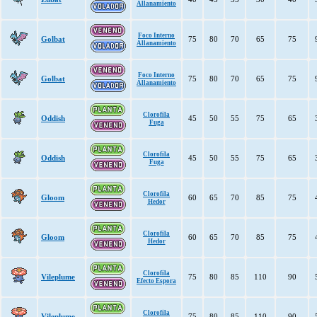
Allanamiento
Foco Interno
Golbat
75
80
70
65
75
Allanamiento
Foco Interno
Golbat
75
80
70
65
75
Allanamiento
Clorofila
Oddish
45
50
55
75
65
Fuga
Clorofila
Oddish
45
50
55
75
65
Fuga
Clorofila
Gloom
60
65
70
85
75
Hedor
Clorofila
Gloom
60
65
70
85
75
Hedor
Clorofila
Vileplume
75
80
85
110
90
Efecto Espora
Clorofila
Vileplume
75
80
85
110
90