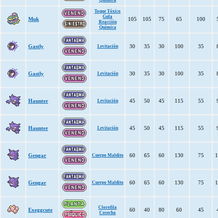
Química
Toque Tóxico
Gula
Muk
105
105
75
65
100
Reacción
Química
Gastly
30
35
30
100
35
Levitación
Gastly
30
35
30
100
35
Levitación
Haunter
45
50
45
115
55
Levitación
Haunter
45
50
45
115
55
Levitación
Gengar
60
65
60
130
75
1
Cuerpo Maldito
Gengar
60
65
60
130
75
1
Cuerpo Maldito
Clorofila
Exeggcute
60
40
80
60
45
Cosecha