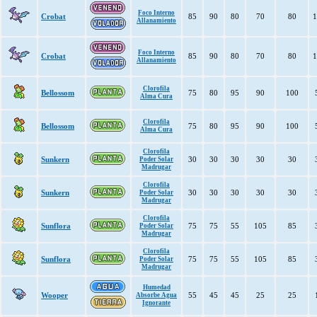
Foco Interno
Crobat
85
90
80
70
80
1
Allanamiento
Foco Interno
Crobat
85
90
80
70
80
1
Allanamiento
Clorofila
Bellossom
75
80
95
90
100
Alma Cura
Clorofila
Bellossom
75
80
95
90
100
Alma Cura
Clorofila
Sunkern
30
30
30
30
30
Poder Solar
Madrugar
Clorofila
Sunkern
30
30
30
30
30
Poder Solar
Madrugar
Clorofila
Sunflora
75
75
55
105
85
Poder Solar
Madrugar
Clorofila
Sunflora
75
75
55
105
85
Poder Solar
Madrugar
Humedad
Wooper
55
45
45
25
25
Absorbe Agua
Ignorante