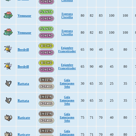
Clorofila
Espesura
Venusaur
80
82
83
100
100
Clorofila
Espesura
Venusaur
80
82
83
100
100
Clorofila
Enjambre
Beedrill
65
90
40
45
80
Francotirador
Enjambre
Beedrill
65
90
40
45
80
Francotirador
Gula
Rattata
30
65
35
25
35
Entusiasmo
Sebo
Gula
Rattata
30
65
35
25
35
Entusiasmo
Sebo
Gula
Raticate
75
71
70
40
80
Entusiasmo
Sebo
Gula
Raticate
75
71
70
40
80
Entusiasmo