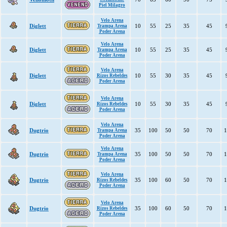
Piel Milagro
Velo Arena
Diglett
10
55
25
35
45
Trampa Arena
Poder Arena
Velo Arena
Diglett
10
55
25
35
45
Trampa Arena
Poder Arena
Velo Arena
Diglett
10
55
30
35
45
Rizos Rebeldes
Poder Arena
Velo Arena
Diglett
10
55
30
35
45
Rizos Rebeldes
Poder Arena
Velo Arena
Dugtrio
35
100
50
50
70
1
Trampa Arena
Poder Arena
Velo Arena
Dugtrio
35
100
50
50
70
1
Trampa Arena
Poder Arena
Velo Arena
Dugtrio
35
100
60
50
70
1
Rizos Rebeldes
Poder Arena
Velo Arena
Dugtrio
35
100
60
50
70
1
Rizos Rebeldes
Poder Arena