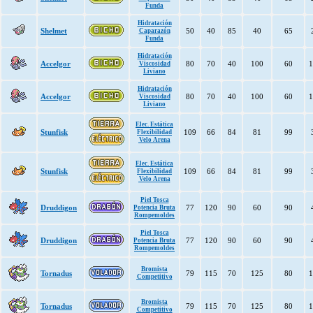
Funda
Hidratación
Shelmet
50
40
85
40
65
Caparazón
Funda
Hidratación
Accelgor
80
70
40
100
60
1
Viscosidad
Liviano
Hidratación
Accelgor
80
70
40
100
60
1
Viscosidad
Liviano
Elec. Estática
Stunfisk
109
66
84
81
99
Flexibilidad
Velo Arena
Elec. Estática
Stunfisk
109
66
84
81
99
Flexibilidad
Velo Arena
Piel Tosca
Druddigon
77
120
90
60
90
Potencia Bruta
Rompemoldes
Piel Tosca
Druddigon
77
120
90
60
90
Potencia Bruta
Rompemoldes
Bromista
Tornadus
79
115
70
125
80
1
Competitivo
Bromista
Tornadus
79
115
70
125
80
1
Competitivo