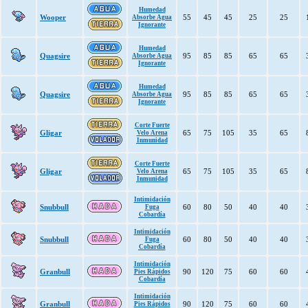
Humedad
Wooper
55
45
45
25
25
Absorbe Agua
Ignorante
Humedad
Quagsire
95
85
85
65
65
Absorbe Agua
Ignorante
Humedad
Quagsire
95
85
85
65
65
Absorbe Agua
Ignorante
Corte Fuerte
Gligar
65
75
105
35
65
Velo Arena
Inmunidad
Corte Fuerte
Gligar
65
75
105
35
65
Velo Arena
Inmunidad
Intimidación
Snubbull
60
80
50
40
40
Fuga
Cobardía
Intimidación
Snubbull
60
80
50
40
40
Fuga
Cobardía
Intimidación
Granbull
90
120
75
60
60
Pies Rápidos
Cobardía
Intimidación
Granbull
90
120
75
60
60
Pies Rápidos