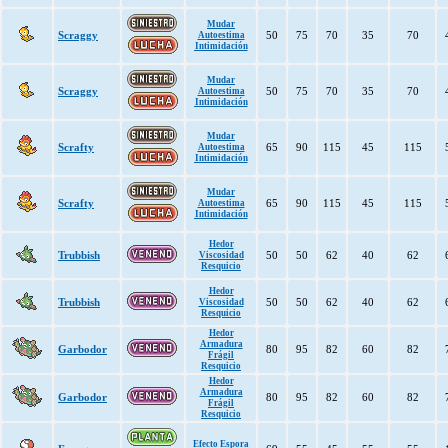
Mudar
Scraggy
50
75
70
35
70
Autoestima
Intimidación
Mudar
Scraggy
50
75
70
35
70
Autoestima
Intimidación
Mudar
Scrafty
65
90
115
45
115
Autoestima
Intimidación
Mudar
Scrafty
65
90
115
45
115
Autoestima
Intimidación
Hedor
Trubbish
50
50
62
40
62
Viscosidad
Resquicio
Hedor
Trubbish
50
50
62
40
62
Viscosidad
Resquicio
Hedor
Armadura
Garbodor
80
95
82
60
82
Frágil
Resquicio
Hedor
Armadura
Garbodor
80
95
82
60
82
Frágil
Resquicio
Efecto Espora