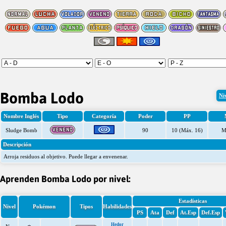
19-07-2026, 06:34:44
Bomba Lodo
Ni
Nombre Inglés
Tipo
Categoría
Poder
PP
Sludge Bomb
90
10 (Máx. 16)
M
Descripción
Arroja residuos al objetivo. Puede llegar a envenenar.
Aprenden Bomba Lodo por nivel:
Estadísticas
Nivel
Pokémon
Tipos
Habilidades
PS
Ata
Def
At.Esp
Def.Esp
Hedor