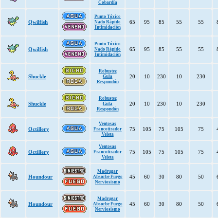
Cobardía
Punto Tóxico
Qwilfish
65
95
85
55
55
Nado Rápido
Intimidación
Punto Tóxico
Qwilfish
65
95
85
55
55
Nado Rápido
Intimidación
Robustez
Shuckle
20
10
230
10
230
Gula
Respondón
Robustez
Shuckle
20
10
230
10
230
Gula
Respondón
Ventosas
Octillery
75
105
75
105
75
Francotirador
Veleta
Ventosas
Octillery
75
105
75
105
75
Francotirador
Veleta
Madrugar
Houndour
45
60
30
80
50
Absorbe Fuego
Nerviosismo
Madrugar
Houndour
45
60
30
80
50
Absorbe Fuego
Nerviosismo