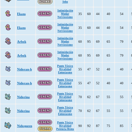
Sebo
Intimidación
Ekans
35
60
44
40
54
Mudar
Nerviosismo
Intimidación
Ekans
35
60
44
40
54
Mudar
Nerviosismo
Intimidación
Arbok
60
95
69
65
79
Mudar
Nerviosismo
Intimidación
Arbok
60
95
69
65
79
Mudar
Nerviosismo
Punto Tóxico
Nidoran-h
55
47
52
40
40
Rivalidad
Entusiasmo
Punto Tóxico
Nidoran-h
55
47
52
40
40
Rivalidad
Entusiasmo
Punto Tóxico
Nidorina
70
62
67
55
55
Rivalidad
Entusiasmo
Punto Tóxico
Nidorina
70
62
67
55
55
Rivalidad
Entusiasmo
Punto Tóxico
Nidoqueen
90
92
87
75
85
Rivalidad
Potencia Bruta