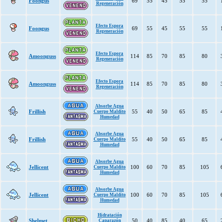
Foongus
69
55
45
55
55
Regeneración
Efecto Espora
Foongus
69
55
45
55
55
Regeneración
Efecto Espora
Amoonguss
114
85
70
85
80
Regeneración
Efecto Espora
Amoonguss
114
85
70
85
80
Regeneración
Absorbe Agua
Frillish
55
40
50
65
85
Cuerpo Maldito
Humedad
Absorbe Agua
Frillish
55
40
50
65
85
Cuerpo Maldito
Humedad
Absorbe Agua
Jellicent
100
60
70
85
105
Cuerpo Maldito
Humedad
Absorbe Agua
Jellicent
100
60
70
85
105
Cuerpo Maldito
Humedad
Hidratación
Shelmet
50
40
85
40
65
Caparazón