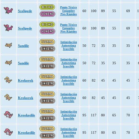
Punto Tóxico
Scolipede
60
100
89
55
69
1
Enjambre
Pies Rápidos
Punto Tóxico
Scolipede
60
100
89
55
69
1
Enjambre
Pies Rápidos
Intimidación
Sandile
50
72
35
35
35
Autoestima
Irascible
Intimidación
Sandile
50
72
35
35
35
Autoestima
Irascible
Intimidación
Krokorok
60
82
45
45
45
Autoestima
Irascible
Intimidación
Krokorok
60
82
45
45
45
Autoestima
Irascible
Intimidación
Krookodile
95
117
80
65
70
Autoestima
Irascible
Intimidación
Krookodile
95
117
80
65
70
Autoestima
Irascible