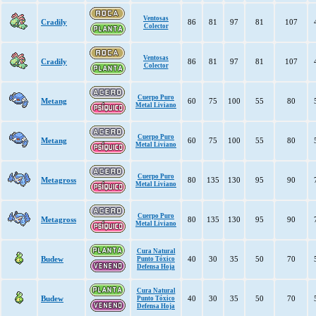
Ventosas
Cradily
86
81
97
81
107
Colector
Ventosas
Cradily
86
81
97
81
107
Colector
Cuerpo Puro
Metang
60
75
100
55
80
Metal Liviano
Cuerpo Puro
Metang
60
75
100
55
80
Metal Liviano
Cuerpo Puro
Metagross
80
135
130
95
90
Metal Liviano
Cuerpo Puro
Metagross
80
135
130
95
90
Metal Liviano
Cura Natural
Budew
40
30
35
50
70
Punto Tóxico
Defensa Hoja
Cura Natural
Budew
40
30
35
50
70
Punto Tóxico
Defensa Hoja