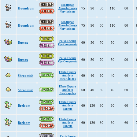
Madrugar
Houndoom
75
90
50
110
80
Absorbe Fuego
Nerviosismo
Madrugar
Houndoom
75
90
50
110
80
Absorbe Fuego
Nerviosismo
Polvo Escudo
Dustox
60
50
70
50
90
Ojo Compuesto
Polvo Escudo
Dustox
60
50
70
50
90
Ojo Compuesto
Efecto Espora
Shroomish
60
40
60
40
60
Antídoto
Pies Rápidos
Efecto Espora
Shroomish
60
40
60
40
60
Antídoto
Pies Rápidos
Efecto Espora
Breloom
60
130
80
60
60
Antídoto
Experto
Efecto Espora
Breloom
60
130
80
60
60
Antídoto
Experto
Corte Fuerte