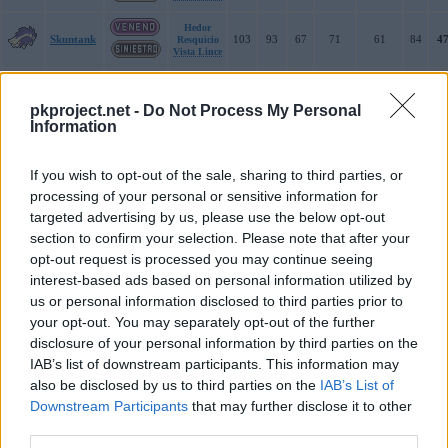
Hedor
Skuntank
103
93
67
71
61
84
4
Resquicio
Vista Lince
Hedor
Trubbish
Viscosidad
50
50
62
40
62
65
3
Resquicio
pkproject.net -
Do Not Process My Personal
Information
Hedor
Armadura
Garbodor
80
95
82
60
82
75
4
Frágil
Resquicio
If you wish to opt-out of the sale, sharing to third parties, or
processing of your personal or sensitive information for
Pokémon con Hedor como Habilidad Oculta:
targeted advertising by us, please use the below opt-out
section to confirm your selection. Please note that after your
Estadísticas
Pokémon
Tipos
Habilidades
opt-out request is processed you may continue seeing
PS
Ata
Def
At.Esp
Def.Esp
Vel
Tot
interest-based ads based on personal information utilized by
us or personal information disclosed to third parties prior to
Clorofila
Gloom
60
65
70
85
75
40
39
Hedor
your opt-out. You may separately opt-out of the further
disclosure of your personal information by third parties on the
IAB’s list of downstream participants. This information may
also be disclosed by us to third parties on the
IAB’s List of
Cache: off | Queries: 50 | Generation time:
28ms
Downstream Participants
that may further disclose it to other
third parties.