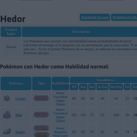
07-08-2026, 01:20:06
Hedor
Habilidad Normal
Habilidad Ocult
Nombre
Descripción
Inglés
Los Pokémon que cuentan con esta habilidad tienen probabilidades de hacer
retroceder al enemigo si lo alcanzan con un movimiento que le causa daño. Y n
Stench
solo eso... Si son el primer Pokémon de tu equipo, se reducen los encuentros co
Pokémon salvajes.
Pokémon con Hedor como Habilidad normal:
Estadísticas
Pokémon
Tipos
Habilidades
PS
Ata
Def
At.Esp
Def.Esp
Vel
Tot
Hedor
Viscosidad
Grimer
80
80
50
40
50
25
3
Toque
Tóxico
Hedor
Viscosidad
Muk
105
105
75
65
100
50
5
Toque
Tóxico
Hedor
Stunky
63
63
47
41
41
74
3
Resquicio
Vista Lince