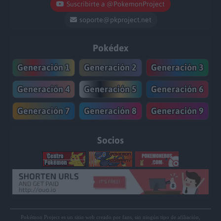
Suscribirte a @PokemonProject
soporte@pkproject.net
Pokédex
Generación 1
Generación 2
Generación 3
Generación 4
Generación 5
Generación 6
Generación 7
Generación 8
Generación 9
Socios
Pokémon Project es un sitio web creado por fans, sin ningún tipo de afiliación,