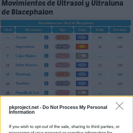
Movimientos de Ultrasol y Ultraluna
de Blacephalon
Movimientos por Nivel de Blacephalon
Nivel
Movimiento
Tipo
Clase
Poder
Precisión
Ascuas
---
40
100
Impresionar
---
30
100
Capa Mágica
7
---
---
Poder Reserva
13
20
100
Pirotecnia
17
70
100
Tinieblas
23
??
100
Pantalla de Luz
29
---
---
Paz Mental
31
---
---
pkproject.net -
Do Not Process My Personal
Llamarada
37
Information
110
85
Bola Sombra
41
80
100
If you wish to opt-out of the sale, sharing to third parties, or
Truco
47
---
100
processing of your personal or sensitive information for