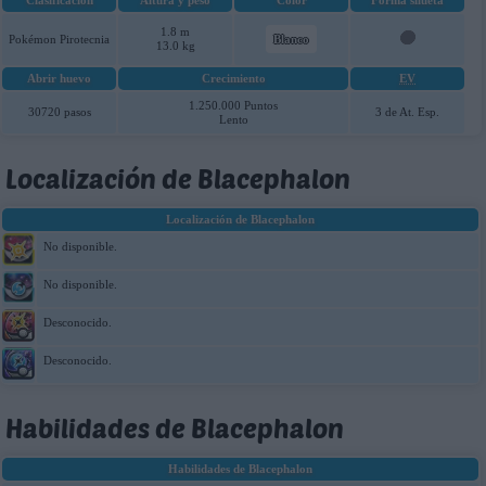
Clasificación
Altura y peso
Color
Forma silueta
1.8 m
Pokémon Pirotecnia
Blanco
13.0 kg
Abrir huevo
Crecimiento
EV
1.250.000 Puntos
30720 pasos
3 de At. Esp.
Lento
Localización de Blacephalon
Localización de Blacephalon
No disponible.
No disponible.
Desconocido.
Desconocido.
Habilidades de Blacephalon
Habilidades de Blacephalon