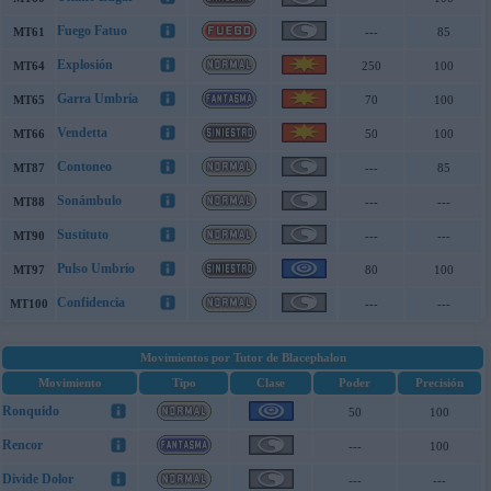
Fuego Fatuo
MT61
---
85
Explosión
MT64
250
100
Garra Umbría
MT65
70
100
Vendetta
MT66
50
100
Contoneo
MT87
---
85
Sonámbulo
MT88
---
---
Sustituto
MT90
---
---
Pulso Umbrío
MT97
80
100
Confidencia
MT100
---
---
Movimientos por Tutor de Blacephalon
Movimiento
Tipo
Clase
Poder
Precisión
Ronquido
50
100
Rencor
---
100
Divide Dolor
---
---