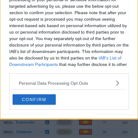
targeted advertising by us, please use the below opt-out
Cabeza Sorpresa
59
150
100
section to confirm your selection. Please note that after your
opt-out request is processed you may continue seeing
Movimientos por MT de Blacephalon
interest-based ads based on personal information utilized by
MT
Movimiento
Tipo
Clase
Poder
Precisión
us or personal information disclosed to third parties prior to
Psicocarga
MT03
80
100
your opt-out. You may separately opt-out of the further
disclosure of your personal information by third parties on the
Paz Mental
MT04
---
---
IAB’s list of downstream participants. This information may
Tóxico
MT06
---
90
also be disclosed by us to third parties on the
IAB’s List of
Downstream Participants
that may further disclose it to other
Poder Oculto
MT10
60
100
third parties.
Día Soleado
MT11
---
---
Personal Data Processing Opt Outs
Mofa
MT12
---
100
Hiperrayo
MT15
150
90
CONFIRM
Pantalla de Luz
MT16
---
---
Protección
MT17
---
---
Frustración
MT21
??
100
Antiaéreo
MT23
50
100