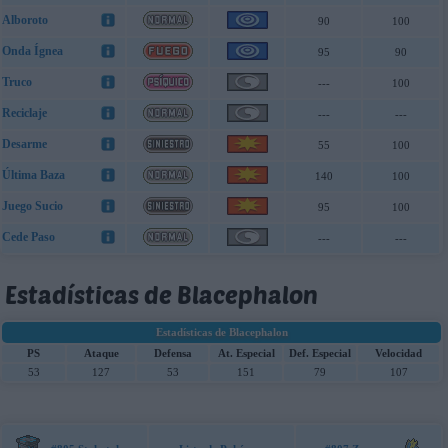
Alboroto
90
100
Onda Ígnea
95
90
Truco
---
100
Reciclaje
---
---
Desarme
55
100
Última Baza
140
100
Juego Sucio
95
100
Cede Paso
---
---
Estadísticas de Blacephalon
Estadísticas de Blacephalon
PS
Ataque
Defensa
At. Especial
Def. Especial
Velocidad
53
127
53
151
79
107