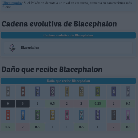
Ultraimpulso
: Si el Pokémon derrota a un rival en ese turno, aumenta su característica más
fuerte.
Cadena evolutiva de Blacephalon
Cadena evolutiva de Blacephalon
Blacephalon
Daño que recibe Blacephalon
Daño que recibe Blacephalon
0
0
1
0.5
2
2
0.25
2
0.5
0.5
2
0.5
1
1
0.5
1
2
0.5