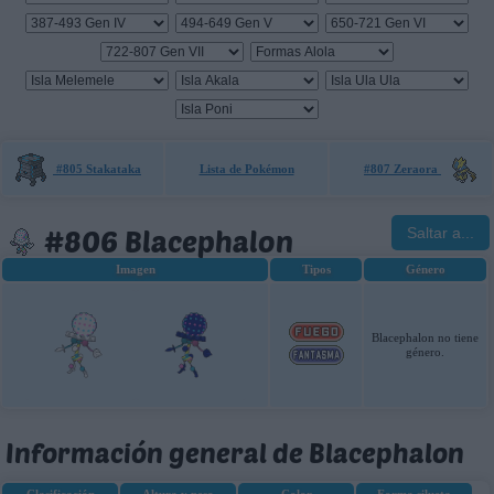
#805 Stakataka
Lista de Pokémon
#807 Zeraora
#806 Blacephalon
Saltar a...
Imagen
Tipos
Género
Blacephalon no tiene
género.
Información general de Blacephalon