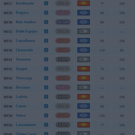
Retribución
MT27
??
100
Psíquico
MT29
90
100
Bola Sombra
MT30
80
100
Doble Equipo
MT32
---
---
Lanzallamas
MT35
90
100
Llamarada
MT38
110
85
Tormento
MT41
---
100
Imagen
MT42
70
100
Nitrocarga
MT43
50
100
Descanso
MT44
---
---
Ladrón
MT46
60
100
Canon
MT48
60
100
Sofoco
MT50
130
90
Lanzamiento
MT56
??
100
Último Lugar
MT60
---
100