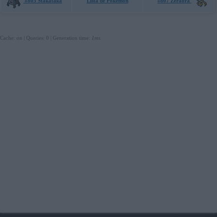
#805 Stakataka
Lista de Pokémon
#807 Zeraora
Cache: on | Queries: 0 | Generation time:
1ms