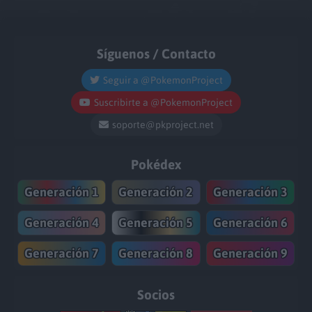
Síguenos / Contacto
Seguir a @PokemonProject
Suscribirte a @PokemonProject
soporte@pkproject.net
Pokédex
Generación 1
Generación 2
Generación 3
Generación 4
Generación 5
Generación 6
Generación 7
Generación 8
Generación 9
Socios