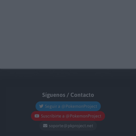
Síguenos / Contacto
Seguir a @PokemonProject
Suscribirte a @PokemonProject
soporte@pkproject.net