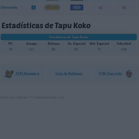
Electrotela
55
95
Estadísticas de Tapu Koko
Estadísticas de Tapu Koko
PS
Ataque
Defensa
At. Especial
Def. Especial
Velocidad
70
115
85
95
75
130
#784 Kommo-o
Lista de Pokémon
#786 Tapu Lele
Cache: on | Queries: 0 | Generation time:
1ms