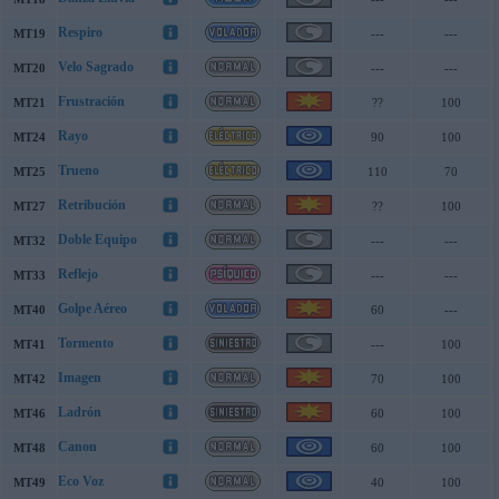
Respiro
MT19
---
---
Velo Sagrado
MT20
---
---
Frustración
MT21
??
100
Rayo
MT24
90
100
Trueno
MT25
110
70
Retribución
MT27
??
100
Doble Equipo
MT32
---
---
Reflejo
MT33
---
---
Golpe Aéreo
MT40
60
---
Tormento
MT41
---
100
Imagen
MT42
70
100
Ladrón
MT46
60
100
Canon
MT48
60
100
Eco Voz
MT49
40
100