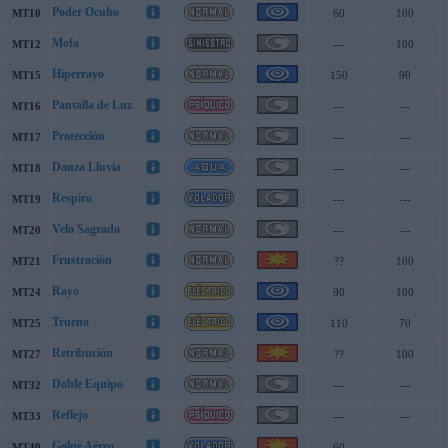
Poder Oculto
MT10
60
100
Mofa
MT12
---
100
Hiperrayo
MT15
150
90
Pantalla de Luz
MT16
---
---
Protección
MT17
---
---
Danza Lluvia
MT18
---
---
Respiro
MT19
---
---
Velo Sagrado
MT20
---
---
Frustración
MT21
??
100
Rayo
MT24
90
100
Trueno
MT25
110
70
Retribución
MT27
??
100
Doble Equipo
MT32
---
---
Reflejo
MT33
---
---
Golpe Aéreo
MT40
60
---