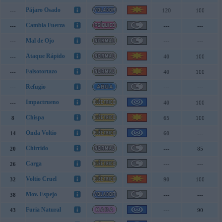
Pájaro Osado
---
120
100
Cambia Fuerza
---
---
---
Mal de Ojo
---
---
---
Ataque Rápido
---
40
100
Falsotortazo
---
40
100
Refugio
---
---
---
Impactrueno
---
40
100
Chispa
8
65
100
Onda Voltio
14
60
---
Chirrido
20
---
85
Carga
26
---
---
Voltio Cruel
32
90
100
Mov. Espejo
38
---
---
Furia Natural
43
---
90