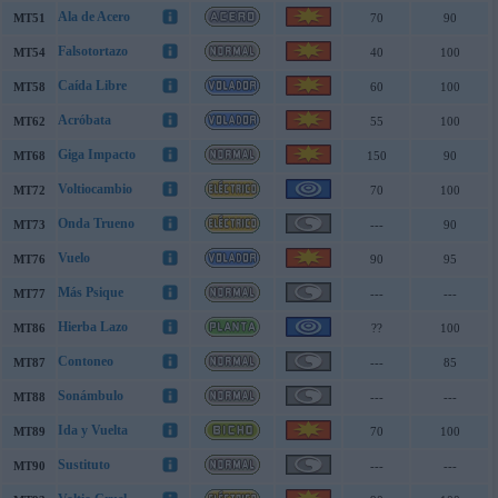
Ala de Acero
MT51
70
90
Falsotortazo
MT54
40
100
Caída Libre
MT58
60
100
Acróbata
MT62
55
100
Giga Impacto
MT68
150
90
Voltiocambio
MT72
70
100
Onda Trueno
MT73
---
90
Vuelo
MT76
90
95
Más Psique
MT77
---
---
Hierba Lazo
MT86
??
100
Contoneo
MT87
---
85
Sonámbulo
MT88
---
---
Ida y Vuelta
MT89
70
100
Sustituto
MT90
---
---