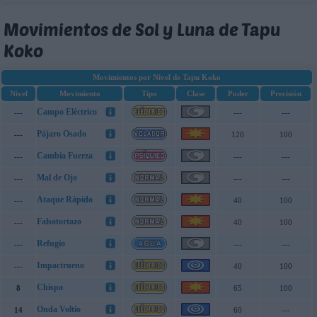
Movimientos de Sol y Luna de Tapu
Koko
Movimientos por Nivel de Tapu Koko
Nivel
Movimiento
Tipo
Clase
Poder
Precisión
Campo Eléctrico
---
---
---
Pájaro Osado
---
120
100
Cambia Fuerza
---
---
---
Mal de Ojo
---
---
---
Ataque Rápido
---
40
100
Falsotortazo
---
40
100
Refugio
---
---
---
Impactrueno
---
40
100
Chispa
8
65
100
Onda Voltio
14
60
---