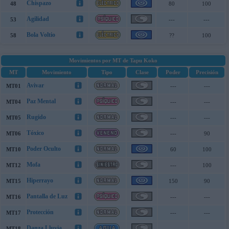
Chispazo
48
80
100
Agilidad
53
---
---
Bola Voltio
58
??
100
Movimientos por MT de Tapu Koko
MT
Movimiento
Tipo
Clase
Poder
Precisión
Avivar
MT01
---
---
Paz Mental
MT04
---
---
Rugido
MT05
---
---
Tóxico
MT06
---
90
Poder Oculto
MT10
60
100
Mofa
MT12
---
100
Hiperrayo
MT15
150
90
Pantalla de Luz
MT16
---
---
Protección
MT17
---
---
Danza Lluvia
MT18
---
---