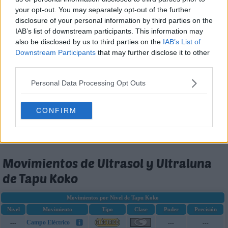
Hierba Lazo
MT86
??
100
your opt-out. You may separately opt-out of the further
disclosure of your personal information by third parties on the
Contoneo
MT87
---
85
IAB’s list of downstream participants. This information may
Sonámbulo
MT88
---
---
also be disclosed by us to third parties on the
IAB’s List of
Downstream Participants
that may further disclose it to other
Ida y Vuelta
MT89
70
100
third parties.
Sustituto
MT90
---
---
Personal Data Processing Opt Outs
Voltio Cruel
MT93
90
100
Adaptación
MT96
---
---
CONFIRM
Brillo Mágico
MT99
80
100
Confidencia
MT100
---
---
Movimientos de Ultrasol y Ultraluna
de Tapu Koko
Movimientos por Nivel de Tapu Koko
Nivel
Movimiento
Tipo
Clase
Poder
Precisión
Campo Eléctrico
---
---
---