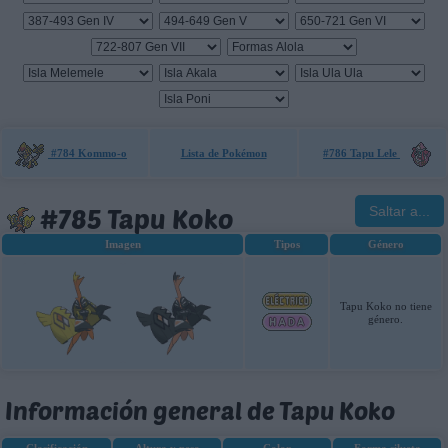
#784 Kommo-o
Lista de Pokémon
#786 Tapu Lele
#785 Tapu Koko
Saltar a...
Imagen
Tipos
Género
Tapu Koko no tiene
género.
Información general de Tapu Koko