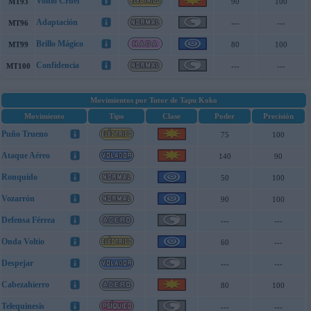
Voltio Cruel
MT93
90
100
Adaptación
MT96
---
---
Brillo Mágico
MT99
80
100
Confidencia
MT100
---
---
Movimientos por Tutor de Tapu Koko
Movimiento
Tipo
Clase
Poder
Precisión
Puño Trueno
75
100
Ataque Aéreo
140
90
Ronquido
50
100
Vozarrón
90
100
Defensa Férrea
---
---
Onda Voltio
60
---
Despejar
---
---
Cabezahierro
80
100
Telequinesis
---
---