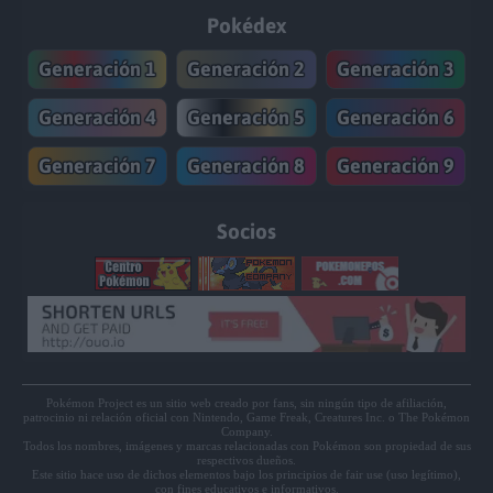
Pokédex
Generación 1
Generación 2
Generación 3
Generación 4
Generación 5
Generación 6
Generación 7
Generación 8
Generación 9
Socios
Pokémon Project es un sitio web creado por fans, sin ningún tipo de afiliación,
patrocinio ni relación oficial con Nintendo, Game Freak, Creatures Inc. o The Pokémon
Company.
Todos los nombres, imágenes y marcas relacionadas con Pokémon son propiedad de sus
respectivos dueños.
Este sitio hace uso de dichos elementos bajo los principios de fair use (uso legítimo),
con fines educativos e informativos.