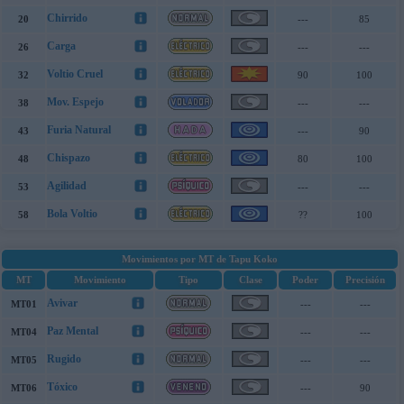
Chirrido
20
---
85
Carga
26
---
---
Voltio Cruel
32
90
100
Mov. Espejo
38
---
---
Furia Natural
43
---
90
Chispazo
48
80
100
Agilidad
53
---
---
Bola Voltio
58
??
100
Movimientos por MT de Tapu Koko
MT
Movimiento
Tipo
Clase
Poder
Precisión
Avivar
MT01
---
---
Paz Mental
MT04
---
---
Rugido
MT05
---
---
Tóxico
MT06
---
90