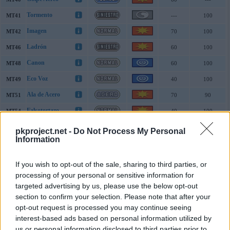
Tormento
MT41
---
100
Imagen
MT42
70
100
Ladrón
MT46
60
100
Canon
MT48
60
100
Eco Voz
MT49
40
100
Ala de Acero
MT51
70
90
Falsotortazo
MT54
40
100
Caída Libre
MT58
60
100
pkproject.net -
Do Not Process My Personal
Information
Acróbata
MT62
55
100
Giga Impacto
MT68
150
90
If you wish to opt-out of the sale, sharing to third parties, or
Voltiocambio
processing of your personal or sensitive information for
MT72
70
100
targeted advertising by us, please use the below opt-out
Onda Trueno
MT73
---
90
section to confirm your selection. Please note that after your
Vuelo
opt-out request is processed you may continue seeing
MT76
90
95
interest-based ads based on personal information utilized by
Más Psique
MT77
---
---
us or personal information disclosed to third parties prior to