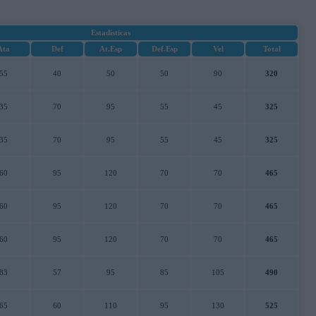
Estadísticas
Ata
Def
At.Esp
Def.Esp
Vel
Total
55
40
50
50
90
320
35
70
95
55
45
325
35
70
95
55
45
325
60
95
120
70
70
465
60
95
120
70
70
465
60
95
120
70
70
465
83
57
95
85
105
490
65
60
110
95
130
525