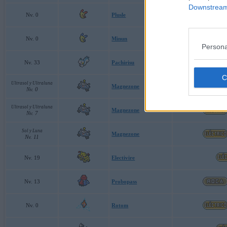
Downstream 
Nv. 0
Plusle
Nv. 0
Minun
Persona
Nv. 33
Pachirisu
Ultrasol y Ultraluna
Magnezone
Nv. 0
Ultrasol y Ultraluna
Magnezone
Nv. 7
Sol y Luna
Magnezone
Nv. 11
Nv. 19
Electivire
Nv. 13
Probopass
Nv. 0
Rotom