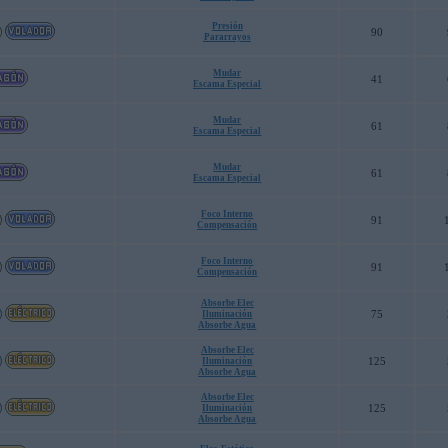
Presión
90
Pararrayos
Mudar
41
Escama Especial
Mudar
61
Escama Especial
Mudar
61
Escama Especial
Foco Interno
91
Compensación
Foco Interno
91
Compensación
Absorbe Elec
75
Iluminación
Absorbe Agua
Absorbe Elec
125
Iluminación
Absorbe Agua
Absorbe Elec
125
Iluminación
Absorbe Agua