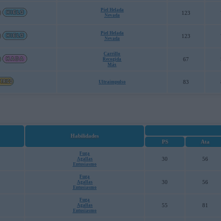
Piel Helada
123
Nevada
Piel Helada
123
Nevada
Carrillo
67
Recogida
Más
83
Ultraimpulso
Habilidades
PS
Ata
Fuga
30
56
Agallas
Entusiasmo
Fuga
30
56
Agallas
Entusiasmo
Fuga
55
81
Agallas
Entusiasmo