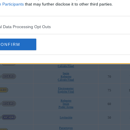
Participants
that may further disclose it to other third parties.
Más
60
Pararrayos
Menos
60
Absorbe Elec
l Data Processing Opt Outs
Fuga
60
Recogida
Absorbe Elec
CONFIRM
Imán
70
Robustez
Cálculo Final
Imán
70
Robustez
Cálculo Final
Imán
70
Robustez
Cálculo Final
Electromotor
75
Espíritu Vital
Robustez
60
Imán
Poder Arena
50
Levitación
Pararrayos