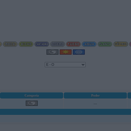
Categoría
Poder
---