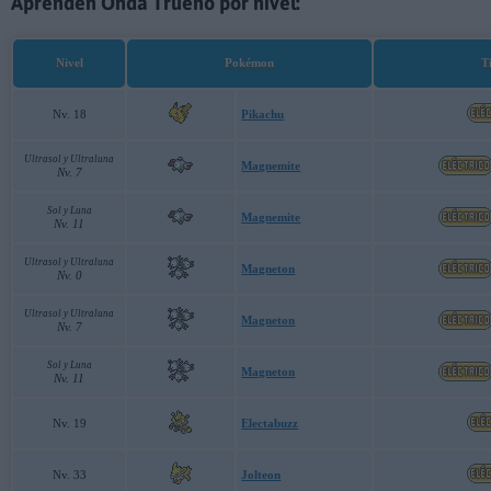
Aprenden Onda Trueno por nivel:
Nivel
Pokémon
T
Nv. 18
Pikachu
Ultrasol y Ultraluna
Magnemite
Nv. 7
Sol y Luna
Magnemite
Nv. 11
Ultrasol y Ultraluna
Magneton
Nv. 0
Ultrasol y Ultraluna
Magneton
Nv. 7
Sol y Luna
Magneton
Nv. 11
Nv. 19
Electabuzz
Nv. 33
Jolteon