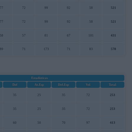
77
72
99
92
58
521
77
72
99
92
58
521
58
57
81
67
101
431
89
71
173
71
83
570
Estadísticas
Def
At.Esp
Def.Esp
Vel
Total
35
25
35
72
253
35
25
35
72
253
60
50
70
97
413