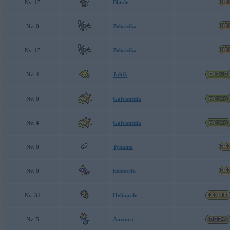
Nv. 15
Blitzle
Nv. 0
Zebstrika
Nv. 15
Zebstrika
Nv. 4
Joltik
Nv. 0
Galvantula
Nv. 4
Galvantula
Nv. 0
Tynamo
Nv. 0
Eelektrik
Nv. 31
Helioptile
Nv. 5
Amaura