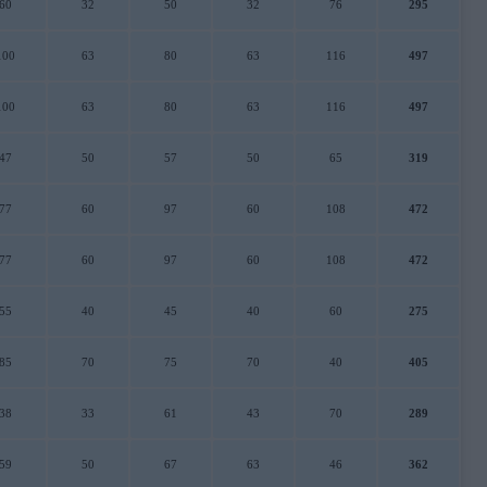
60
32
50
32
76
295
100
63
80
63
116
497
100
63
80
63
116
497
47
50
57
50
65
319
77
60
97
60
108
472
77
60
97
60
108
472
55
40
45
40
60
275
85
70
75
70
40
405
38
33
61
43
70
289
59
50
67
63
46
362