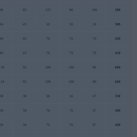
90
85
125
90
100
580
64
45
50
50
50
300
84
65
70
70
70
420
84
65
70
70
70
420
134
95
100
100
80
600
134
95
100
100
80
600
38
38
56
56
67
330
58
58
76
76
67
460
58
58
76
76
67
460