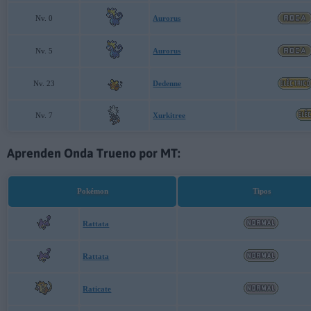
Nv. 0
Aurorus
Nv. 5
Aurorus
Nv. 23
Dedenne
Nv. 7
Xurkitree
Aprenden Onda Trueno por MT:
Pokémon
Tipos
Rattata
Rattata
Raticate