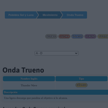
Pokédex Sol y Luna
Movimiento
Onda Trueno
21-07-2026, 09:34:39
Onda Trueno
Nombre Inglés
Tipo
Thunder Wave
Descripción
Una ligera descarga que paraliza al objetivo si lo alcanza.