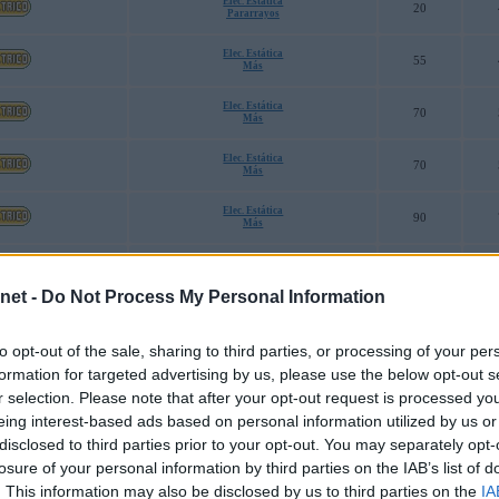
Elec. Estática
20
Pararrayos
Elec. Estática
55
Más
Elec. Estática
70
Más
Elec. Estática
70
Más
Elec. Estática
90
Más
Elec. Estática
90
Más
net -
Do Not Process My Personal Information
Elec. Estática
45
Espíritu Vital
to opt-out of the sale, sharing to third parties, or processing of your per
Robustez
formation for targeted advertising by us, please use the below opt-out s
30
Imán
Poder Arena
r selection. Please note that after your opt-out request is processed y
Elec. Estática
eing interest-based ads based on personal information utilized by us or
40
Pararrayos
Menos
disclosed to third parties prior to your opt-out. You may separately opt-
losure of your personal information by third parties on the IAB’s list of
Elec. Estática
70
Pararrayos
. This information may also be disclosed by us to third parties on the
IA
Menos