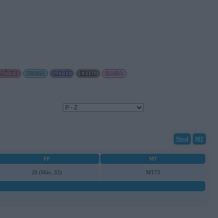
Nivel
MT
PP
MT
20 (Máx. 32)
MT73