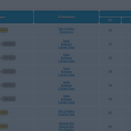
ipos
Habilidades
PS
Elec. Estática
35
Pararrayos
Imán
25
Robustez
Cálculo Final
Imán
25
Robustez
Cálculo Final
Imán
50
Robustez
Cálculo Final
Imán
50
Robustez
Cálculo Final
Imán
50
Robustez
Cálculo Final
Elec. Estática
65
Espíritu Vital
Absorbe Elec
65
Absorbe Elec
Pies Rápidos