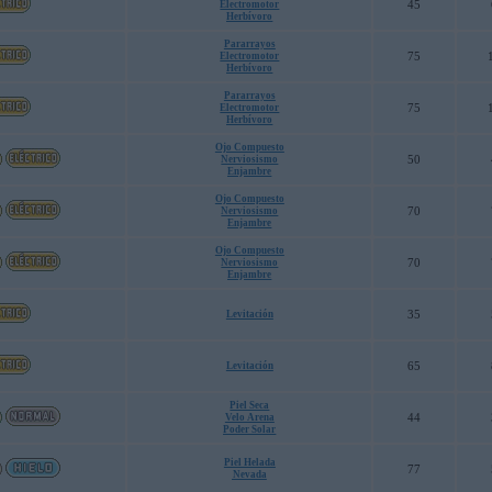
45
Electromotor
Herbívoro
Pararrayos
75
Electromotor
Herbívoro
Pararrayos
75
Electromotor
Herbívoro
Ojo Compuesto
50
Nerviosismo
Enjambre
Ojo Compuesto
70
Nerviosismo
Enjambre
Ojo Compuesto
70
Nerviosismo
Enjambre
35
Levitación
65
Levitación
Piel Seca
44
Velo Arena
Poder Solar
Piel Helada
77
Nevada