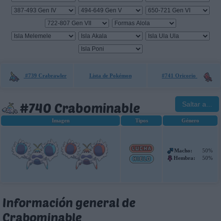
#739 Crabrawler
Lista de Pokémon
#741 Oricorio
#740 Crabominable
Saltar a...
Imagen
Tipos
Género
Macho:
50%
Hembra:
50%
Información general de
Crabominable