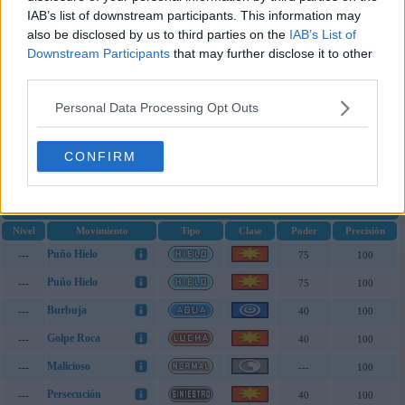
Amnesia
IAB’s list of downstream participants. This information may
---
---
also be disclosed by us to third parties on the
IAB’s List of
Fuerza Bruta
120
100
Downstream Participants
that may further disclose it to other
Esfuerzo
??
100
third parties.
Vastaguardia
---
---
Personal Data Processing Opt Outs
Movimientos de Ultrasol y Ultraluna
CONFIRM
de Crabominable
Movimientos por Nivel de Crabominable
Nivel
Movimiento
Tipo
Clase
Poder
Precisión
Puño Hielo
---
75
100
Puño Hielo
---
75
100
Burbuja
---
40
100
Golpe Roca
---
40
100
Malicioso
---
---
100
Persecución
---
40
100