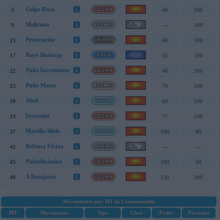
Golpe Roca
5
40
100
Malicioso
9
---
100
Persecución
13
40
100
Rayo Burbuja
17
65
100
Puño Incremento
22
40
100
Puño Mareo
25
70
100
Alud
29
60
100
Inversión
33
??
100
Martillo Hielo
37
100
90
Defensa Férrea
42
---
---
Puñodinámico
45
100
50
A Bocajarro
49
120
100
Movimientos por MT de Crabominable
MT
Movimiento
Tipo
Clase
Poder
Precisión