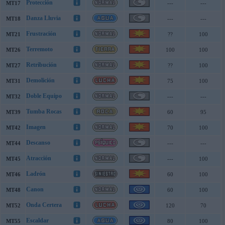
Protección
MT17
---
---
Danza Lluvia
MT18
---
---
Frustración
MT21
??
100
Terremoto
MT26
100
100
Retribución
MT27
??
100
Demolición
MT31
75
100
Doble Equipo
MT32
---
---
Tumba Rocas
MT39
60
95
Imagen
MT42
70
100
Descanso
MT44
---
---
Atracción
MT45
---
100
Ladrón
MT46
60
100
Canon
MT48
60
100
Onda Certera
MT52
120
70
Escaldar
MT55
80
100