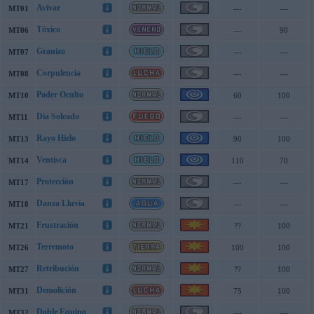
Avivar
MT01
---
---
Tóxico
MT06
---
90
Granizo
MT07
---
---
Corpulencia
MT08
---
---
Poder Oculto
MT10
60
100
Día Soleado
MT11
---
---
Rayo Hielo
MT13
90
100
Ventisca
MT14
110
70
Protección
MT17
---
---
Danza Lluvia
MT18
---
---
Frustración
MT21
??
100
Terremoto
MT26
100
100
Retribución
MT27
??
100
Demolición
MT31
75
100
Doble Equipo
MT32
---
---