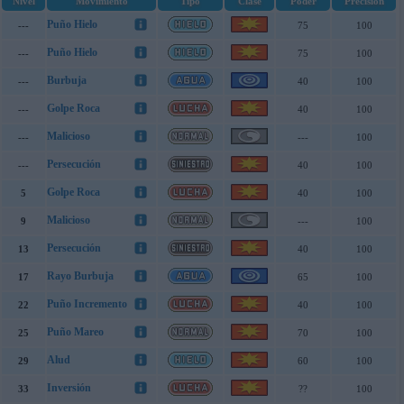
Nivel
Movimiento
Tipo
Clase
Poder
Precisión
Puño Hielo
---
75
100
Puño Hielo
---
75
100
Burbuja
---
40
100
Golpe Roca
---
40
100
Malicioso
---
---
100
Persecución
---
40
100
Golpe Roca
5
40
100
Malicioso
9
---
100
Persecución
13
40
100
Rayo Burbuja
17
65
100
Puño Incremento
22
40
100
Puño Mareo
25
70
100
Alud
29
60
100
Inversión
33
??
100