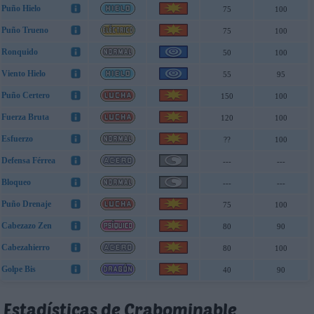
Puño Hielo
75
100
Puño Trueno
75
100
Ronquido
50
100
Viento Hielo
55
95
Puño Certero
150
100
Fuerza Bruta
120
100
Esfuerzo
??
100
Defensa Férrea
---
---
Bloqueo
---
---
Puño Drenaje
75
100
Cabezazo Zen
80
90
Cabezahierro
80
100
Golpe Bis
40
90
Estadísticas de Crabominable