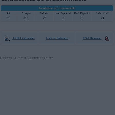
Estadísticas de Crabominable
PS
Ataque
Defensa
At. Especial
Def. Especial
Velocidad
97
132
77
62
67
43
#739 Crabrawler
Lista de Pokémon
#741 Oricorio
Cache: on | Queries: 0 | Generation time:
1ms