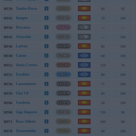
Tumba Rocas
MT39
60
95
Imagen
MT42
70
100
Descanso
MT44
---
---
Atracción
MT45
---
100
Ladrón
MT46
60
100
Canon
MT48
60
100
Onda Certera
MT52
120
70
Escaldar
MT55
80
100
Lanzamiento
MT56
??
100
Giro Vil
MT59
60
100
Vendetta
MT66
50
100
Giga Impacto
MT68
150
90
Roca Afilada
MT71
100
80
Terratemblor
MT78
60
100