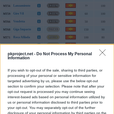
Lanzamiento
MT56
??
100
Giro Vil
MT59
60
100
Vendetta
MT66
50
100
Giga Impacto
MT68
150
90
Roca Afilada
MT71
100
80
Terratemblor
MT78
60
100
Vaho Gélido
pkproject.net -
Do Not Process My Personal
MT79
60
90
Information
Avalancha
MT80
75
90
Contoneo
MT87
---
85
If you wish to opt-out of the sale, sharing to third parties, or
processing of your personal or sensitive information for
Sonámbulo
MT88
---
---
targeted advertising by us, please use the below opt-out
Sustituto
MT90
---
---
section to confirm your selection. Please note that after your
opt-out request is processed you may continue seeing
Confidencia
MT100
---
---
interest-based ads based on personal information utilized by
us or personal information disclosed to third parties prior to
Movimientos Huevo de Crabominable
your opt-out. You may separately opt-out of the further
Movimiento
Tipo
Clase
Poder
Precisión
disclosure of your personal information by third parties on the