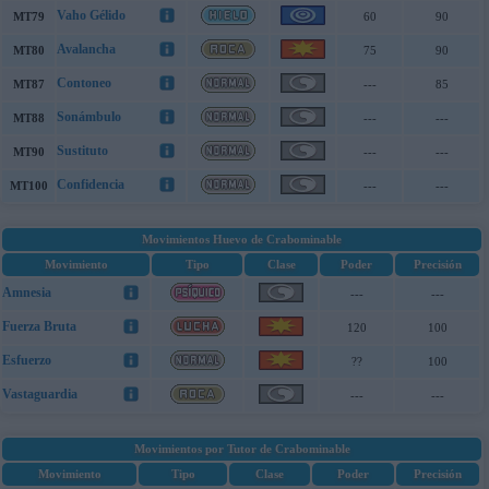
Vaho Gélido
MT79
60
90
Avalancha
MT80
75
90
Contoneo
MT87
---
85
Sonámbulo
MT88
---
---
Sustituto
MT90
---
---
Confidencia
MT100
---
---
Movimientos Huevo de Crabominable
Movimiento
Tipo
Clase
Poder
Precisión
Amnesia
---
---
Fuerza Bruta
120
100
Esfuerzo
??
100
Vastaguardia
---
---
Movimientos por Tutor de Crabominable
Movimiento
Tipo
Clase
Poder
Precisión