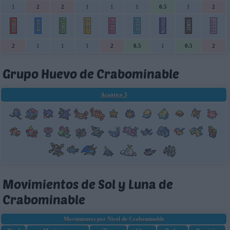
1
2
2
1
1
1
0.5
1
2
2
1
1
1
2
0.5
1
0.5
2
Grupo Huevo de Crabominable
Acuático 3
Movimientos de Sol y Luna de
Crabominable
Movimientos por Nivel de Crabominable