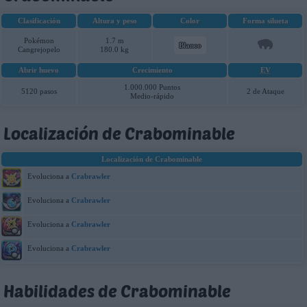
Clasificación
Altura y peso
Color
Forma silueta
Pokémon
1.7 m
Blanco
Cangrejopelo
180.0 kg
Abrir huevo
Crecimiento
EV
1.000.000 Puntos
5120 pasos
2 de Ataque
Medio-rápido
Localización de Crabominable
Localización de Crabominable
Evoluciona a
Crabrawler
Evoluciona a
Crabrawler
Evoluciona a
Crabrawler
Evoluciona a
Crabrawler
Habilidades de Crabominable