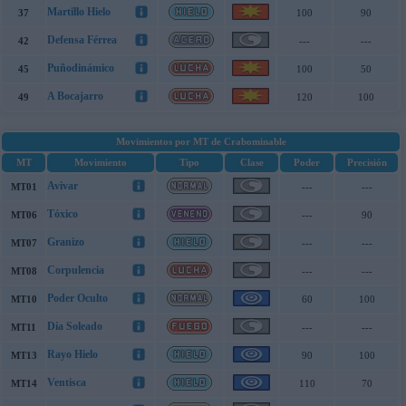
Martillo Hielo
37
100
90
Defensa Férrea
42
---
---
Puñodinámico
45
100
50
A Bocajarro
49
120
100
Movimientos por MT de Crabominable
MT
Movimiento
Tipo
Clase
Poder
Precisión
Avivar
MT01
---
---
Tóxico
MT06
---
90
Granizo
MT07
---
---
Corpulencia
MT08
---
---
Poder Oculto
MT10
60
100
Día Soleado
MT11
---
---
Rayo Hielo
MT13
90
100
Ventisca
MT14
110
70