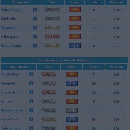
Movimiento
Tipo
Clase
Poder
Precisión
Golpe Cuerpo
85
100
Doble Filo
120
100
Magnitud
??
100
A Bocajarro
120
100
Bomba Fango
65
85
Movimientos por Tutor de Mudsdale
Movimiento
Tipo
Clase
Poder
Precisión
Patada Baja
??
100
Ronquido
50
100
Fuerza Bruta
120
100
Esfuerzo
??
100
Defensa Férrea
---
---
Tierra Viva
90
100
Cabezahierro
80
100