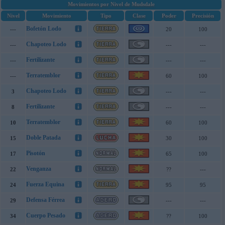
Movimientos por Nivel de Mudsdale
Nivel
Movimiento
Tipo
Clase
Poder
Precisión
Bofetón Lodo
---
20
100
Chapoteo Lodo
---
---
---
Fertilizante
---
---
---
Terratemblor
---
60
100
Chapoteo Lodo
3
---
---
Fertilizante
8
---
---
Terratemblor
10
60
100
Doble Patada
15
30
100
Pisotón
17
65
100
Venganza
22
??
---
Fuerza Equina
24
95
95
Defensa Férrea
29
---
---
Cuerpo Pesado
34
??
100