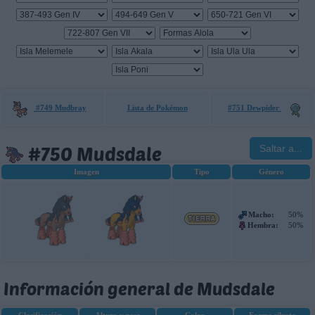
#749 Mudbray
Lista de Pokémon
#751 Dewpider
#750 Mudsdale
Saltar a...
Imagen
Tipo
Género
Macho:
50%
Hembra:
50%
Información general de Mudsdale