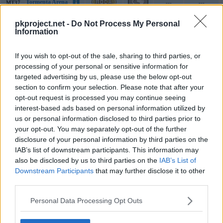
Tormenta Arena
MT37
---
---
Tumba Rocas
MT39
60
95
pkproject.net -
Do Not Process My Personal
Information
Imagen
MT42
70
100
Descanso
MT44
---
---
If you wish to opt-out of the sale, sharing to third parties, or
Atracción
MT45
---
100
processing of your personal or sensitive information for
targeted advertising by us, please use the below opt-out
Puntapié
MT47
65
100
section to confirm your selection. Please note that after your
Canon
MT48
60
100
opt-out request is processed you may continue seeing
interest-based ads based on personal information utilized by
Onda Certera
MT52
120
70
us or personal information disclosed to third parties prior to
Vendetta
MT66
50
100
your opt-out. You may separately opt-out of the further
disclosure of your personal information by third parties on the
Giga Impacto
MT68
150
90
IAB’s list of downstream participants. This information may
Terratemblor
MT78
60
100
also be disclosed by us to third parties on the
IAB’s List of
Downstream Participants
that may further disclose it to other
Avalancha
MT80
75
90
third parties.
Contoneo
MT87
---
85
Personal Data Processing Opt Outs
Sonámbulo
MT88
---
---
Sustituto
MT90
---
---