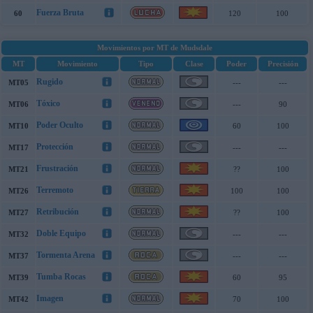
Fuerza Bruta
60
120
100
Movimientos por MT de Mudsdale
MT
Movimiento
Tipo
Clase
Poder
Precisión
Rugido
MT05
---
---
Tóxico
MT06
---
90
Poder Oculto
MT10
60
100
Protección
MT17
---
---
Frustración
MT21
??
100
Terremoto
MT26
100
100
Retribución
MT27
??
100
Doble Equipo
MT32
---
---
Tormenta Arena
MT37
---
---
Tumba Rocas
MT39
60
95
Imagen
MT42
70
100