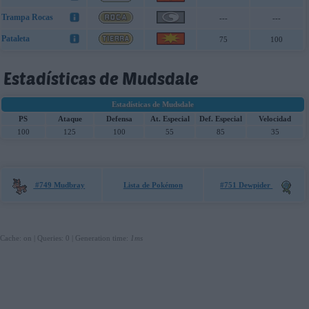
Trampa Rocas
---
---
Pataleta
75
100
Estadísticas de Mudsdale
Estadísticas de Mudsdale
PS
Ataque
Defensa
At. Especial
Def. Especial
Velocidad
100
125
100
55
85
35
#749 Mudbray
Lista de Pokémon
#751 Dewpider
Cache: on | Queries: 0 | Generation time:
1ms