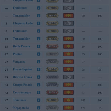
Chapoteo Lodo
---
---
---
Fertilizante
---
---
---
Terratemblor
---
60
100
Chapoteo Lodo
3
---
---
Fertilizante
8
---
---
Terratemblor
10
60
100
Doble Patada
15
30
100
Pisotón
17
65
100
Venganza
22
??
---
Fuerza Equina
24
95
95
Defensa Férrea
29
---
---
Cuerpo Pesado
34
??
100
Contraataque
42
??
100
Terremoto
47
100
100
Megapatada
55
120
75