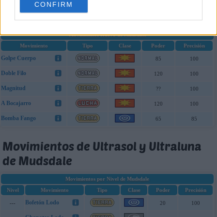
CONFIRM
Confidencia
MT100
---
---
Movimientos Huevo de Mudsdale
Movimiento
Tipo
Clase
Poder
Precisión
Golpe Cuerpo
85
100
Doble Filo
120
100
Magnitud
??
100
A Bocajarro
120
100
Bomba Fango
65
85
Movimientos de Ultrasol y Ultraluna
de Mudsdale
Movimientos por Nivel de Mudsdale
Nivel
Movimiento
Tipo
Clase
Poder
Precisión
Bofetón Lodo
---
20
100