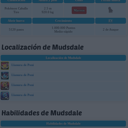
Clasificación
Altura y peso
Color
Forma silueta
Pokémon Caballo
2.5 m
Marrón
Tiro
920.0 kg
Abrir huevo
Crecimiento
EV
1.000.000 Puntos
5120 pasos
2 de Ataque
Medio-rápido
Localización de Mudsdale
Localización de Mudsdale
Llanura de Poni
Llanura de Poni
Llanura de Poni
Llanura de Poni
Habilidades de Mudsdale
Habilidades de Mudsdale