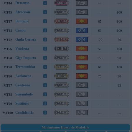
Descanso
MT44
---
---
Atracción
MT45
---
100
Puntapié
MT47
65
100
Canon
MT48
60
100
Onda Certera
MT52
120
70
Vendetta
MT66
50
100
Giga Impacto
MT68
150
90
Terratemblor
MT78
60
100
Avalancha
MT80
75
90
Contoneo
MT87
---
85
Sonámbulo
MT88
---
---
Sustituto
MT90
---
---
Confidencia
MT100
---
---
Movimientos Huevo de Mudsdale