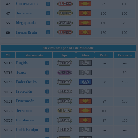
Contraataque
42
??
100
Terremoto
47
100
100
Megapatada
55
120
75
Fuerza Bruta
60
120
100
Movimientos por MT de Mudsdale
MT
Movimiento
Tipo
Clase
Poder
Precisión
Rugido
MT05
---
---
Tóxico
MT06
---
90
Poder Oculto
MT10
60
100
Protección
MT17
---
---
Frustración
MT21
??
100
Terremoto
MT26
100
100
Retribución
MT27
??
100
Doble Equipo
MT32
---
---