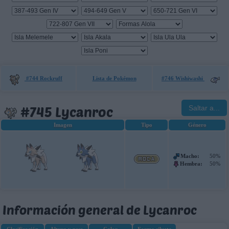
#744 Rockruff
Lista de Pokémon
#746 Wishiwashi
#745 Lycanroc
Saltar a...
Imagen
Tipo
Género
Macho:
50%
Hembra:
50%
Información general de Lycanroc