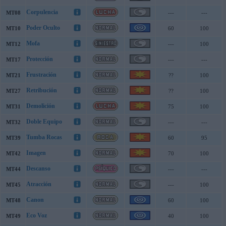
Corpulencia
MT08
---
---
Poder Oculto
MT10
60
100
Mofa
MT12
---
100
Protección
MT17
---
---
Frustración
MT21
??
100
Retribución
MT27
??
100
Demolición
MT31
75
100
Doble Equipo
MT32
---
---
Tumba Rocas
MT39
60
95
Imagen
MT42
70
100
Descanso
MT44
---
---
Atracción
MT45
---
100
Canon
MT48
60
100
Eco Voz
MT49
40
100