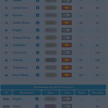
Aullido
12
---
---
Lanzarrocas
15
50
90
Rastreo
18
---
---
Tumba Rocas
23
60
95
Rugido
26
---
---
Trampa Rocas
29
---
---
Avalancha
34
75
90
Cara Susto
37
---
100
Triturar
40
80
100
Treparrocas
45
90
85
Roca Afilada
48
100
80
Movimientos por MT de Lycanroc
MT
Movimiento
Tipo
Clase
Poder
Precisión
Rugido
MT05
---
---
Tóxico
MT06
---
90