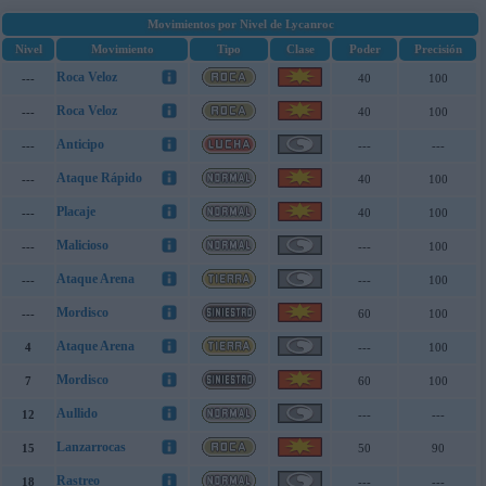
Movimientos por Nivel de Lycanroc
Nivel
Movimiento
Tipo
Clase
Poder
Precisión
Roca Veloz
---
40
100
Roca Veloz
---
40
100
Anticipo
---
---
---
Ataque Rápido
---
40
100
Placaje
---
40
100
Malicioso
---
---
100
Ataque Arena
---
---
100
Mordisco
---
60
100
Ataque Arena
4
---
100
Mordisco
7
60
100
Aullido
12
---
---
Lanzarrocas
15
50
90
Rastreo
18
---
---