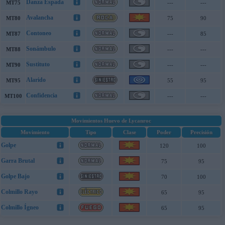
Danza Espada
MT75
---
---
Avalancha
MT80
75
90
Contoneo
MT87
---
85
Sonámbulo
MT88
---
---
Sustituto
MT90
---
---
Alarido
MT95
55
95
Confidencia
MT100
---
---
Movimientos Huevo de Lycanroc
Movimiento
Tipo
Clase
Poder
Precisión
Golpe
120
100
Garra Brutal
75
95
Golpe Bajo
70
100
Colmillo Rayo
65
95
Colmillo Ígneo
65
95