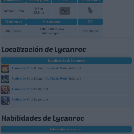
Clasificación
Altura y peso
Color
Forma silueta
0.8 m
Pokémon Lobo
Gris
25.0 kg
Abrir huevo
Crecimiento
EV
1.000.000 Puntos
3840 pasos
2 de Ataque
Medio-rápido
Localización de Lycanroc
Localización de Lycanroc
Cañón de Poni
(Cima),
Cañón de Poni
(Inferior)
Cañón de Poni
(Cima),
Cañón de Poni
(Inferior)
Cañón de Poni
(Exterior)
Cañón de Poni
(Exterior)
Habilidades de Lycanroc
Habilidades de Lycanroc