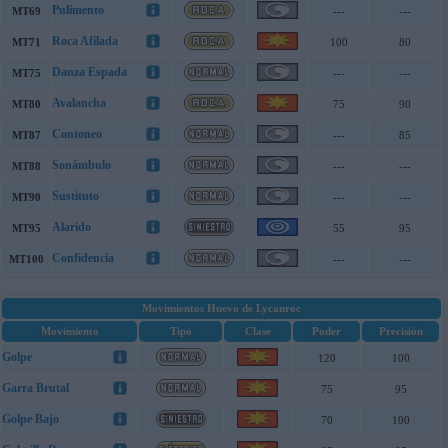
Pulimento
MT69
---
---
Roca Afilada
MT71
100
80
Danza Espada
MT75
---
---
Avalancha
MT80
75
90
Contoneo
MT87
---
85
Sonámbulo
MT88
---
---
Sustituto
MT90
---
---
Alarido
MT95
55
95
Confidencia
MT100
---
---
Movimientos Huevo de Lycanroc
Movimiento
Tipo
Clase
Poder
Precisión
Golpe
120
100
Garra Brutal
75
95
Golpe Bajo
70
100