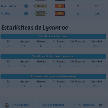
Taladradora
80
95
Pataleta
75
100
Estadísticas de Lycanroc
Estadísticas de Lycanroc
PS
Ataque
Defensa
At. Especial
Def. Especial
Velocidad
75
115
65
55
65
112
Estadísticas de Lycanroc (Nocturno)
PS
Ataque
Defensa
At. Especial
Def. Especial
Velocidad
85
115
75
55
75
82
Estadísticas de Lycanroc (Crepuscular)
PS
Ataque
Defensa
At. Especial
Def. Especial
Velocidad
75
117
65
55
65
110
#744 Rockruff
Lista de Pokémon
#746 Wishiwashi