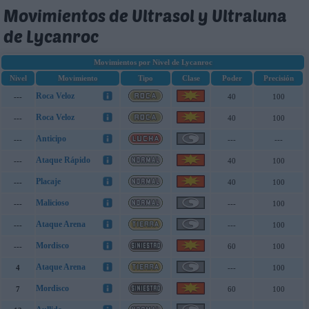
Movimientos de Ultrasol y Ultraluna
de Lycanroc
Movimientos por Nivel de Lycanroc
Nivel
Movimiento
Tipo
Clase
Poder
Precisión
Roca Veloz
---
40
100
Roca Veloz
---
40
100
Anticipo
---
---
---
Ataque Rápido
---
40
100
Placaje
---
40
100
Malicioso
---
---
100
Ataque Arena
---
---
100
Mordisco
---
60
100
Ataque Arena
4
---
100
Mordisco
7
60
100