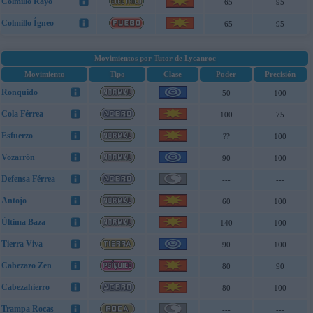
Colmillo Rayo
65
95
Colmillo Ígneo
65
95
Movimientos por Tutor de Lycanroc
Movimiento
Tipo
Clase
Poder
Precisión
Ronquido
50
100
Cola Férrea
100
75
Esfuerzo
??
100
Vozarrón
90
100
Defensa Férrea
---
---
Antojo
60
100
Última Baza
140
100
Tierra Viva
90
100
Cabezazo Zen
80
90
Cabezahierro
80
100
Trampa Rocas
---
---