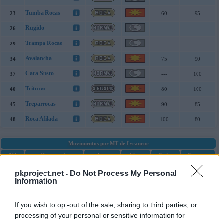
Tumba Rocas
23
60
95
Rugido
26
---
---
Trampa Rocas
29
---
---
Avalancha
34
75
90
Cara Susto
37
---
100
Triturar
40
80
100
Treparrocas
45
90
85
Roca Afilada
48
100
80
Movimientos por MT de Lycanroc
MT
Movimiento
Tipo
Clase
Poder
Precisión
Rugido
MT05
---
---
pkproject.net -
Do Not Process My Personal
Information
Tóxico
MT06
---
90
Corpulencia
MT08
---
---
If you wish to opt-out of the sale, sharing to third parties, or
Poder Oculto
MT10
60
100
processing of your personal or sensitive information for