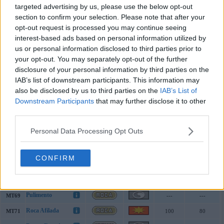
targeted advertising by us, please use the below opt-out
Mofa
MT12
---
100
section to confirm your selection. Please note that after your
Protección
MT17
---
---
opt-out request is processed you may continue seeing
interest-based ads based on personal information utilized by
Frustración
MT21
??
100
us or personal information disclosed to third parties prior to
Retribución
MT27
??
100
your opt-out. You may separately opt-out of the further
disclosure of your personal information by third parties on the
Demolición
MT31
75
100
IAB’s list of downstream participants. This information may
Doble Equipo
MT32
---
---
also be disclosed by us to third parties on the
IAB’s List of
Downstream Participants
that may further disclose it to other
Tumba Rocas
MT39
60
95
third parties.
Imagen
MT42
70
100
Personal Data Processing Opt Outs
Descanso
MT44
---
---
Atracción
MT45
---
100
CONFIRM
Canon
MT48
60
100
Eco Voz
MT49
40
100
Pulimento
MT69
---
---
Roca Afilada
MT71
100
80