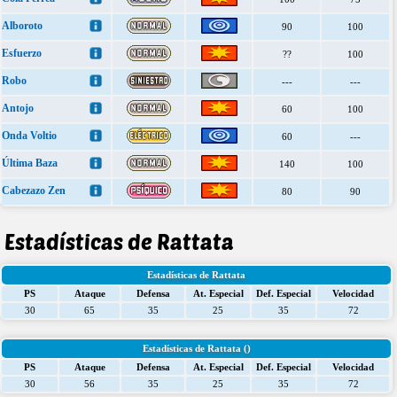
Alboroto
90
100
Esfuerzo
??
100
Robo
---
---
Antojo
60
100
Onda Voltio
60
---
Última Baza
140
100
Cabezazo Zen
80
90
Estadísticas de Rattata
Estadísticas de Rattata
PS
Ataque
Defensa
At. Especial
Def. Especial
Velocidad
30
65
35
25
35
72
Estadísticas de Rattata ()
PS
Ataque
Defensa
At. Especial
Def. Especial
Velocidad
30
56
35
25
35
72