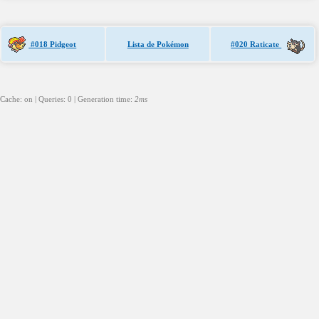
#018 Pidgeot
Lista de Pokémon
#020 Raticate
Cache: on | Queries: 0 | Generation time:
2ms