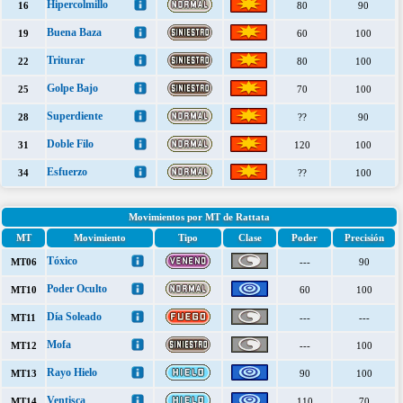
Hipercolmillo
16
80
90
Buena Baza
19
60
100
Triturar
22
80
100
Golpe Bajo
25
70
100
Superdiente
28
??
90
Doble Filo
31
120
100
Esfuerzo
34
??
100
Movimientos por MT de Rattata
MT
Movimiento
Tipo
Clase
Poder
Precisión
Tóxico
MT06
---
90
Poder Oculto
MT10
60
100
Día Soleado
MT11
---
---
Mofa
MT12
---
100
Rayo Hielo
MT13
90
100
Ventisca
MT14
110
70