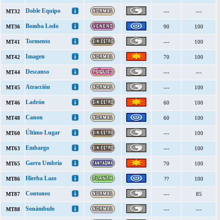
Doble Equipo
MT32
---
---
Bomba Lodo
MT36
90
100
Tormento
MT41
---
100
Imagen
MT42
70
100
Descanso
MT44
---
---
Atracción
MT45
---
100
Ladrón
MT46
60
100
Canon
MT48
60
100
Último Lugar
MT60
---
100
Embargo
MT63
---
100
Garra Umbría
MT65
70
100
Hierba Lazo
MT86
??
100
Contoneo
MT87
---
85
Sonámbulo
MT88
---
---