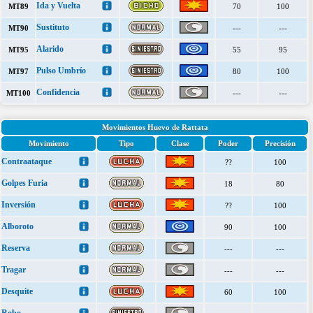
Ida y Vuelta
MT89
70
100
Sustituto
MT90
---
---
Alarido
MT95
55
95
Pulso Umbrío
MT97
80
100
Confidencia
MT100
---
---
Movimientos Huevo de Rattata
Movimiento
Tipo
Clase
Poder
Precisión
Contraataque
??
100
Golpes Furia
18
80
Inversión
??
100
Alboroto
90
100
Reserva
---
---
Tragar
---
---
Desquite
60
100