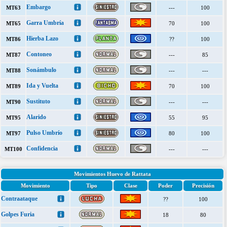
Embargo
MT63
---
100
Garra Umbría
MT65
70
100
Hierba Lazo
MT86
??
100
Contoneo
MT87
---
85
Sonámbulo
MT88
---
---
Ida y Vuelta
MT89
70
100
Sustituto
MT90
---
---
Alarido
MT95
55
95
Pulso Umbrío
MT97
80
100
Confidencia
MT100
---
---
Movimientos Huevo de Rattata
Movimiento
Tipo
Clase
Poder
Precisión
Contraataque
??
100
Golpes Furia
18
80