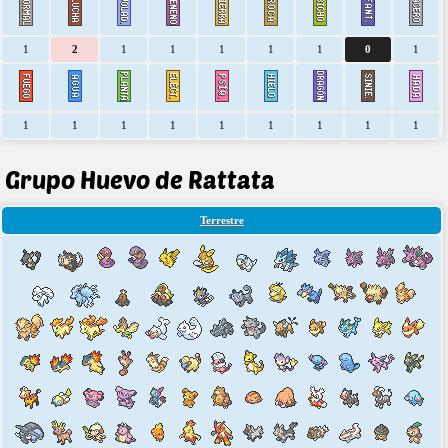
1
2
1
1
1
1
1
0
1
1
1
1
1
1
1
1
1
1
Grupo Huevo de Rattata
Terrestre