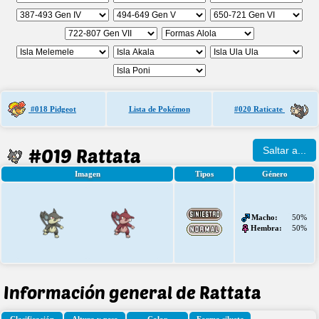
#018 Pidgeot
Lista de Pokémon
#020 Raticate
#019 Rattata
Saltar a...
Imagen
Tipos
Género
Macho:
50%
Hembra:
50%
Información general de Rattata