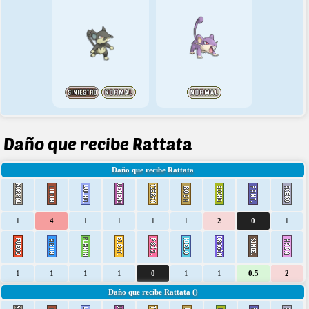
Daño que recibe Rattata
Daño que recibe Rattata
1
4
1
1
1
1
2
0
1
1
1
1
1
0
1
1
0.5
2
Daño que recibe Rattata ()