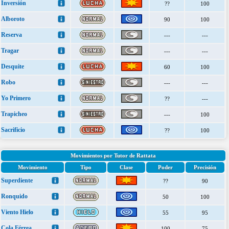
Inversión
??
100
Alboroto
90
100
Reserva
---
---
Tragar
---
---
Desquite
60
100
Robo
---
---
Yo Primero
??
---
Trapicheo
---
100
Sacrificio
??
100
Movimientos por Tutor de Rattata
Movimiento
Tipo
Clase
Poder
Precisión
Superdiente
??
90
Ronquido
50
100
Viento Hielo
55
95
Cola Férrea
100
75