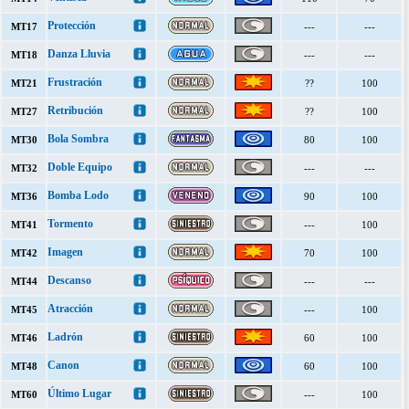
Protección
MT17
---
---
Danza Lluvia
MT18
---
---
Frustración
MT21
??
100
Retribución
MT27
??
100
Bola Sombra
MT30
80
100
Doble Equipo
MT32
---
---
Bomba Lodo
MT36
90
100
Tormento
MT41
---
100
Imagen
MT42
70
100
Descanso
MT44
---
---
Atracción
MT45
---
100
Ladrón
MT46
60
100
Canon
MT48
60
100
Último Lugar
MT60
---
100