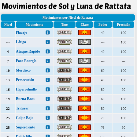
Movimientos de Sol y Luna de Rattata
Movimientos por Nivel de Rattata
Nivel
Movimiento
Tipo
Clase
Poder
Precisión
Placaje
---
40
100
Látigo
---
---
100
Ataque Rápido
4
40
100
Foco Energía
7
---
---
Mordisco
10
60
100
Persecución
13
40
100
Hipercolmillo
16
80
90
Buena Baza
19
60
100
Triturar
22
80
100
Golpe Bajo
25
70
100
Superdiente
28
??
90
Doble Filo