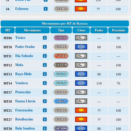
31
120
100
Esfuerzo
34
??
100
Movimientos por MT de Rattata
MT
Movimiento
Tipo
Clase
Poder
Precisión
Tóxico
MT06
---
90
Poder Oculto
MT10
60
100
Día Soleado
MT11
---
---
Mofa
MT12
---
100
Rayo Hielo
MT13
90
100
Ventisca
MT14
110
70
Protección
MT17
---
---
Danza Lluvia
MT18
---
---
Frustración
MT21
??
100
Retribución
MT27
??
100
Bola Sombra
MT30
80
100