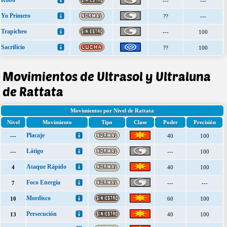
Robo
---
---
Yo Primero
??
---
Trapicheo
---
100
Sacrificio
??
100
Movimientos de Ultrasol y Ultraluna
de Rattata
Movimientos por Nivel de Rattata
Nivel
Movimiento
Tipo
Clase
Poder
Precisión
Placaje
---
40
100
Látigo
---
---
100
Ataque Rápido
4
40
100
Foco Energía
7
---
---
Mordisco
10
60
100
Persecución
13
40
100