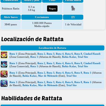
Clasificación
Altura y peso
Color
Forma silueta
0.3 m
Pokémon Ratón
Negro
3.8 kg
Abrir huevo
Crecimiento
EV
1.000.000 Puntos
3840 pasos
1 de Velocidad
Medio-rápido
Localización de Rattata
Localización de Rattata
Ruta 1
(Zona Principal),
Ruta 2
,
Ruta 3
,
Ruta 4
,
Ruta 6
,
Ruta 8
,
Ciudad Hauoli
(Zona Comercial),
Ruta 1
(Afueras de Hauoli),
Bahía Kalae
,
Trial Site
Ruta 1
(Zona Principal),
Ruta 2
,
Ruta 3
,
Ruta 4
,
Ruta 6
,
Ruta 8
,
Ciudad Hauoli
(Zona Comercial),
Ruta 1
(Afueras de Hauoli),
Bahía Kalae
,
Trial Site
Ruta 1
(Zona Principal),
Ruta 2
,
Ruta 3
,
Ruta 4
,
Ruta 6
,
Ruta 8
,
Ruta 1
(Afueras
de Hauoli),
Bahía Kalae
,
Mar de Melemele
(Este),
Trial Site
Ruta 1
(Zona Principal),
Ruta 2
,
Ruta 3
,
Ruta 4
,
Ruta 6
,
Ruta 8
,
Ruta 1
(Afueras
de Hauoli),
Bahía Kalae
,
Mar de Melemele
(Este),
Trial Site
Habilidades de Rattata