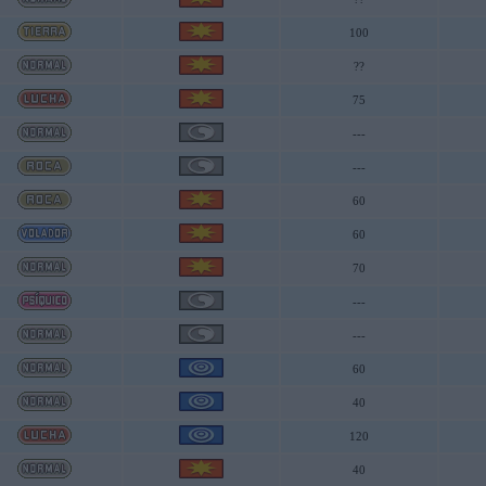
100
??
75
---
---
60
60
70
---
---
60
40
120
40