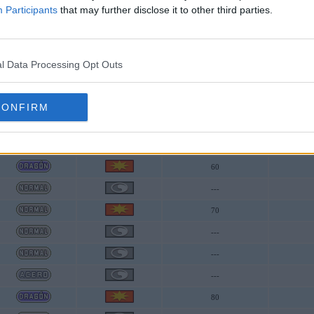
Participants
that may further disclose it to other third parties.
40
---
??
l Data Processing Opt Outs
---
---
CONFIRM
??
---
60
---
70
---
---
---
80