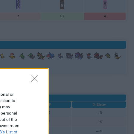
2
0.5
4
sonal or
ection to
ecisión
PP
% Efecto
ou may
 personal
90
15
---%
out of the
90
15
---%
 downstream
---
15
---%
B’s List of