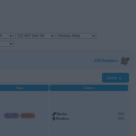
#784 Kommo-o
Saltar a...
Tipos
Género
Macho:
50%
Hembra:
50%