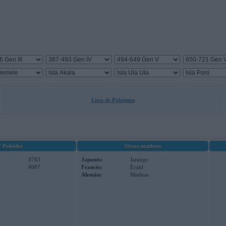
Lista de Pokémon
# Pokédex
Otros nombres
#783
Japonés:
Jarango
#087
Francés:
Écaïd
Alemán:
Mediras