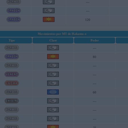
---
---
120
Movimientos por MT de Hakamo-o
Tipo
Clase
Poder
---
80
---
---
---
60
---
---
---
??