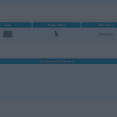
Color
Forma silueta
Abrir huevo
Gris
10240 pasos
Localización de Hakamo-o