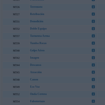
Terremoto
MT26
Retribución
MT27
Demolición
MT31
Doble Equipo
MT32
Tormenta Arena
MT37
Tumba Rocas
MT39
Golpe Aéreo
MT40
Imagen
MT42
Descanso
MT44
Atracción
MT45
Canon
MT48
Eco Voz
MT49
Onda Certera
MT52
Falsotortazo
MT54