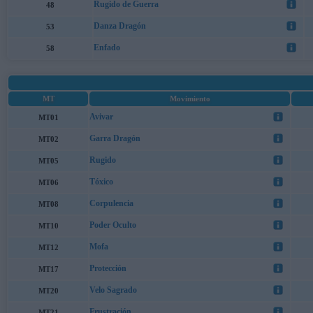
Rugido de Guerra
48
Danza Dragón
53
Enfado
58
MT
Movimiento
Avivar
MT01
Garra Dragón
MT02
Rugido
MT05
Tóxico
MT06
Corpulencia
MT08
Poder Oculto
MT10
Mofa
MT12
Protección
MT17
Velo Sagrado
MT20
Frustración
MT21