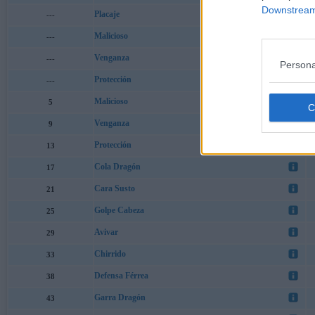
Downstream 
Placaje
---
Malicioso
---
Venganza
---
Persona
Protección
---
Malicioso
5
Venganza
9
Protección
13
Cola Dragón
17
Cara Susto
21
Golpe Cabeza
25
Avivar
29
Chirrido
33
Defensa Férrea
38
Garra Dragón
43