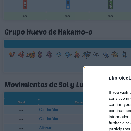
0.5
0.5
0.5
Grupo Huevo de Hakamo-o
pkproject.
Movimientos de Sol y Luna de Hakamo
If you wish 
sensitive in
Nivel
Movimiento
confirm you
Gancho Alto
---
continue se
information 
Gancho Alto
---
further disc
Aligerar
---
participants