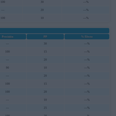
100
30
---%
---
20
---%
100
10
---%
Precisión
PP
% Efecto
---
30
---%
100
15
---%
---
20
---%
90
10
---%
---
20
---%
100
15
---%
100
20
---%
---
10
---%
---
25
---%
100
20
---%