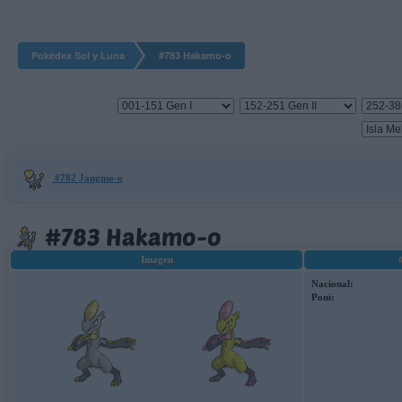
Pokédex Sol y Luna
#783 Hakamo-o
#782 Jangmo-o
#783 Hakamo-o
Imagen
Nacional:
Poni: