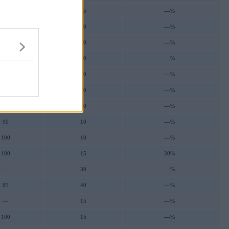
100
35
---%
100
30
---%
---
10
---%
---
10
---%
100
30
---%
---
10
---%
---
10
---%
90
10
---%
100
10
---%
100
15
30%
---
30
---%
85
40
---%
---
15
---%
100
15
---%