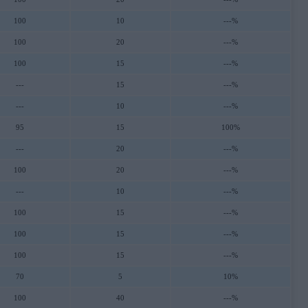
100
10
---%
100
20
---%
100
15
---%
---
15
---%
---
10
---%
95
15
100%
---
20
---%
100
20
---%
---
10
---%
100
15
---%
100
15
---%
100
15
---%
70
5
10%
100
40
---%