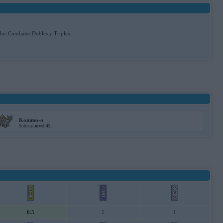
 los Combates Dobles y Triples.
Kommo-o
Subir al
nivel 45
.
0.5
1
1