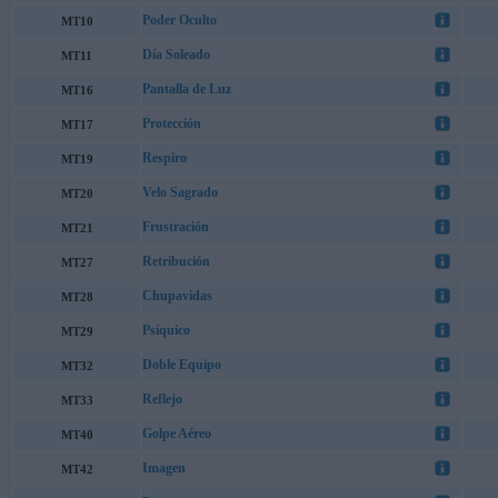
Poder Oculto
MT10
Día Soleado
MT11
Pantalla de Luz
MT16
Protección
MT17
Respiro
MT19
Velo Sagrado
MT20
Frustración
MT21
Retribución
MT27
Chupavidas
MT28
Psíquico
MT29
Doble Equipo
MT32
Reflejo
MT33
Golpe Aéreo
MT40
Imagen
MT42