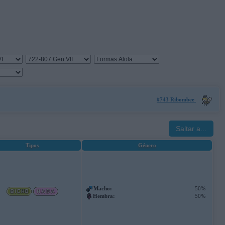
#743 Ribombee
Saltar a...
Tipos
Género
Macho:
50%
Hembra:
50%