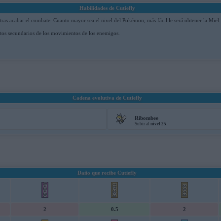
Habilidades de Cutiefly
ras acabar el combate. Cuanto mayor sea el nivel del Pokémon, más fácil le será obtener la Miel.
ctos secundarios de los movimientos de los enemigos.
Cadena evolutiva de Cutiefly
Ribombee
Subir al
nivel 25
.
Daño que recibe Cutiefly
2
0.5
2