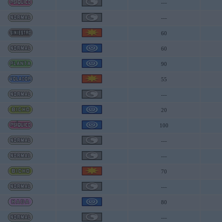
---
---
60
60
90
55
---
20
100
---
---
70
---
80
---