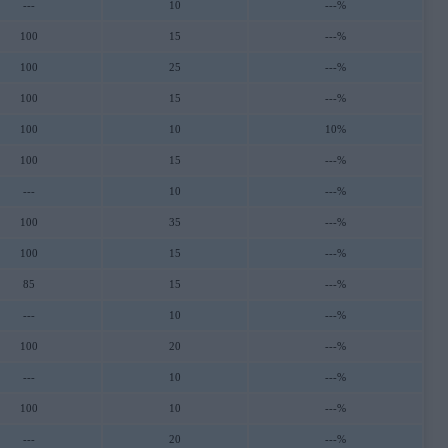
---
10
---%
100
15
---%
100
25
---%
100
15
---%
100
10
10%
100
15
---%
---
10
---%
100
35
---%
100
15
---%
85
15
---%
---
10
---%
100
20
---%
---
10
---%
100
10
---%
---
20
---%