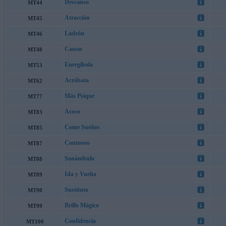
Descanso
MT44
Atracción
MT45
Ladrón
MT46
Canon
MT48
Energibola
MT53
Acróbata
MT62
Más Psique
MT77
Acoso
MT83
Come Sueños
MT85
Contoneo
MT87
Sonámbulo
MT88
Ida y Vuelta
MT89
Sustituto
MT90
Brillo Mágico
MT99
Confidencia
MT100