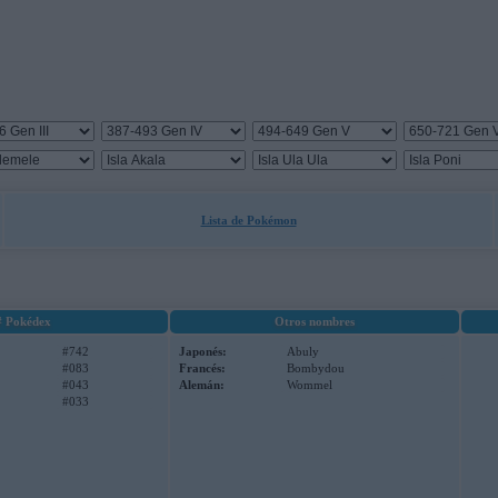
Lista de Pokémon
# Pokédex
Otros nombres
#742
Japonés:
Abuly
#083
Francés:
Bombydou
#043
Alemán:
Wommel
#033