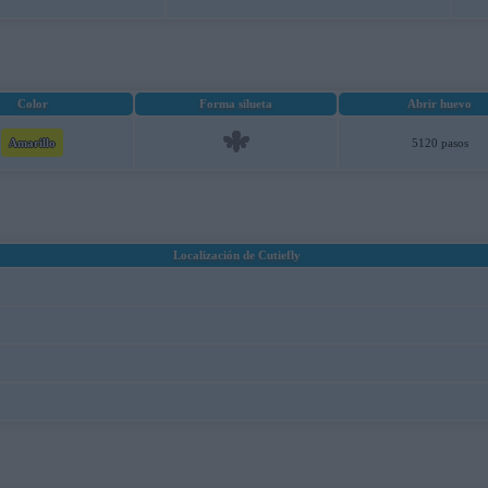
Color
Forma silueta
Abrir huevo
Amarillo
5120 pasos
Localización de Cutiefly