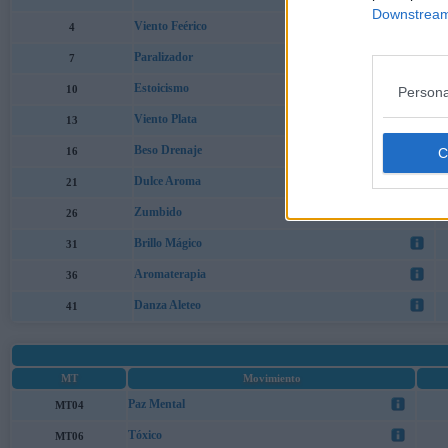
Downstream 
Viento Feérico
4
Paralizador
7
Estoicismo
10
Persona
Viento Plata
13
Beso Drenaje
16
Dulce Aroma
21
Zumbido
26
Brillo Mágico
31
Aromaterapia
36
Danza Aleteo
41
MT
Movimiento
Paz Mental
MT04
Tóxico
MT06