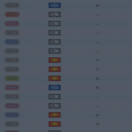
60
---
---
---
---
---
??
??
80
90
---
---
60
70