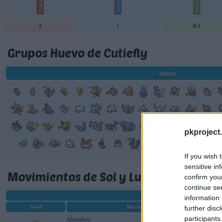
2
1
0.5
Grupos Huevo de Cutiefly
Insecto
pkproject.
If you wish 
sensitive in
Movimientos de Sol y Luna de Cutiefly
confirm you
continue se
information 
Nivel
Movimiento
further disc
participants
Absorber
---