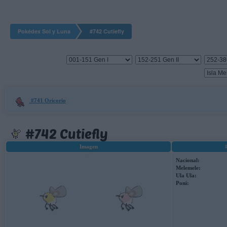
Pokédex Sol y Luna
#742 Cutiefly
#741 Oricorio
#742 Cutiefly
Imagen
Nacional:
Melemele:
Ula Ula:
Poni: