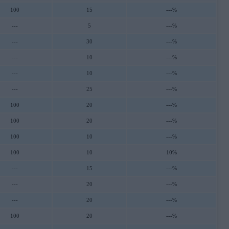
100
15
---%
---
5
---%
---
30
---%
---
10
---%
---
10
---%
---
25
---%
100
20
---%
100
20
---%
100
10
---%
100
10
10%
---
15
---%
---
20
---%
---
20
---%
100
20
---%