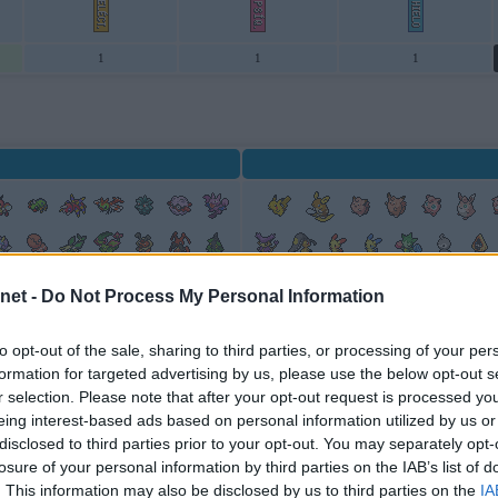
1
1
1
net -
Do Not Process My Personal Information
to opt-out of the sale, sharing to third parties, or processing of your per
formation for targeted advertising by us, please use the below opt-out s
r selection. Please note that after your opt-out request is processed y
eing interest-based ads based on personal information utilized by us or
Movimientos por Nivel de Cutiefly
disclosed to third parties prior to your opt-out. You may separately opt-
Tipo
Clase
Poder
Pr
losure of your personal information by third parties on the IAB’s list of
. This information may also be disclosed by us to third parties on the
IA
20