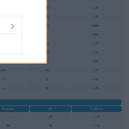
100
30
---%
75
30
---%
100
20
100%
100
5
10%
100
20
---%
100
20
---%
100
10
10%
100
10
---%
---
5
---%
---
20
---%
Precisión
PP
% Efecto
---
20
---%
90
10
---%