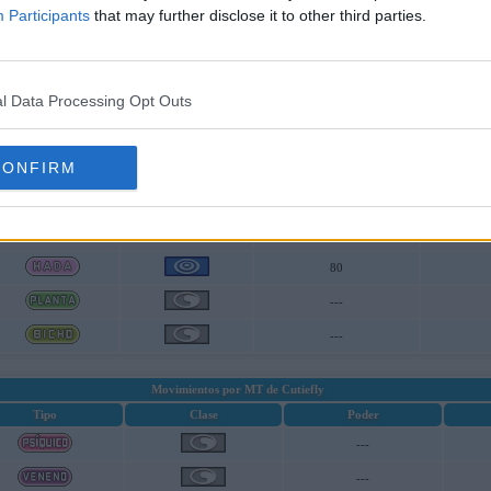
Participants
that may further disclose it to other third parties.
40
---
50
l Data Processing Opt Outs
60
CONFIRM
50
---
90
80
---
---
Movimientos por MT de Cutiefly
Tipo
Clase
Poder
---
---