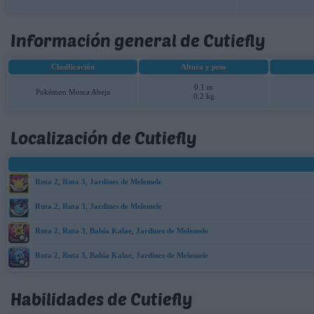
Información general de Cutiefly
Clasificación
Altura y peso
0.1 m
Pokémon Mosca Abeja
0.2 kg
Localización de Cutiefly
Ruta 2
,
Ruta 3
,
Jardines de Melemele
Ruta 2
,
Ruta 3
,
Jardines de Melemele
Ruta 2
,
Ruta 3
,
Bahía Kalae
,
Jardines de Melemele
Ruta 2
,
Ruta 3
,
Bahía Kalae
,
Jardines de Melemele
Habilidades de Cutiefly